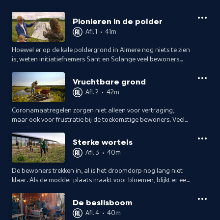
Pionieren in de polder
Afl. 1
•
41m
Hoewel er op de kale poldergrond in Almere nog niets te zien
is, weten initiatiefnemers Sant en Solange veel bewoners
enthousiast te krijgen om in te stappen in de ontwikkeling
van het nieuwe dorp.
Vruchtbare grond
Afl. 2
•
42m
Coronamaatregelen zorgen niet alleen voor vertraging,
maar ook voor frustratie bij de toekomstige bewoners. Veel
van hen wonen tijdelijk op een nabijgelegen vakantiepark,
waar ze elkaar leren kennen.
Sterke wortels
Afl. 3
•
40m
De bewoners trekken in, al is het droomdorp nog lang niet
klaar. Als de modder plaats maakt voor bloemen, blijkt er een
fors gat in de begroting te zijn. Kan het landgoed nog wel
worden afgebouwd?
De beslisboom
Afl. 4
•
40m