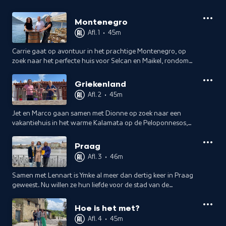
Montenegro
Afl. 1
•
45m
Carrie gaat op avontuur in het prachtige Montenegro, op
zoek naar het perfecte huis voor Selcan en Maikel, rondom
de baai van Kotor. Dionne ontdekt de culturele schatten van
de regio.
Griekenland
Afl. 2
•
45m
Jet en Marco gaan samen met Dionne op zoek naar een
vakantiehuis in het warme Kalamata op de Peloponnesos,
het grootste schiereiland van Griekenland. Carrie ontdekt de
regio.
Praag
Afl. 3
•
46m
Samen met Lennart is Ymke al meer dan dertig keer in Praag
geweest. Nu willen ze hun liefde voor de stad van de
honderden torentjes omzetten in een eigen droomhuis.
Hoe is het met?
Afl. 4
•
45m