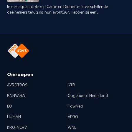
In deze special blikken Carrie en Dionne met verschillende
deelnemers terug op hun avontuur. Hebben zij een
droomhuis gevonden, leven ze hun droom en zijn ze
opgenomen in de lokale gemeenschap?
Omroepen
AVROTROS
NTR
BNNVARA
Ongehoord Nederland
EO
PowNed
HUMAN
VPRO
KRO-NCRV
WNL