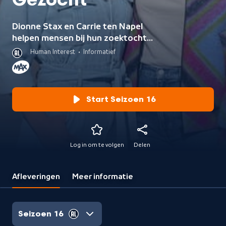
Gezocht
Dionne Stax en Carrie ten Napel
helpen mensen bij hun zoektocht
naar een droomhuis in het
Human Interest
•
Informatief
buitenland en ontdekken de
omgeving van het beoogde
droomhuis.
Start Seizoen 16
Log in om te volgen
Delen
Afleveringen
Meer informatie
Seizoen 16