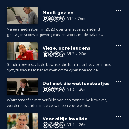
Nooit gezien
Afl. 1
•
26m
Na een mediastorm in 2023 over grensoverschrijdend
gedrag in vrouwengevangenissen wordt nu de balans
opgemaakt: is de Dienst Justitiële Inrichtingen erin geslaagd
het veiliger te maken 'binnen'?
Vieze, gore leugens
Afl. 2
•
26m
Sandra bevriest als de bewaker die haar naar het ziekenhuis
rijdt, tussen haar benen voelt om te kijken hoe erg de
zwangere gedetineerde bloedt. In het ziekenhuis doet hij
zich voor als haar partner.
Dat met die wattenstaafjes
Afl. 3
•
26m
Wattenstaafjes met het DNA van een mannelijke bewaker,
worden gevonden in de cel van een vrouwelijke
gedetineerde. Hij heeft er geen actieve herinnering aan maar
de rechter denkt daar anders over.
Voor altijd invalide
Afl. 4
•
26m