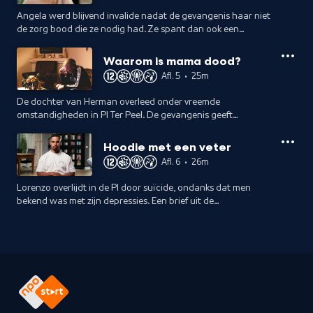
Angela werd blijvend invalide nadat de gevangenis haar niet
de zorg bood die ze nodig had. Ze spant dan ook een
rechtszaak aan tegen de staat.
Waarom is mama dood?
Afl. 5
•
25m
De dochter van Herman overleed onder vreemde
omstandigheden in PI Ter Peel. De gevangenis geeft
nauwelijks informatie. Lag ze nou wel of niet in een plas
bloed en waaraan is ze nu precies overleden?
Hoodie met een veter
Afl. 6
•
26m
Lorenzo overlijdt in de PI door suïcide, ondanks dat men
bekend was met zijn depressies. Een brief uit de
jeugdgevangenis schetst een schokkend beeld van
onderlinge relaties.