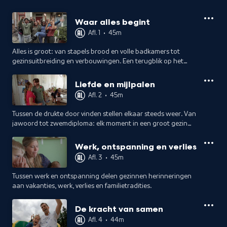
Waar alles begint
Afl. 1
•
45m
Alles is groot: van stapels brood en volle badkamers tot
gezinsuitbreiding en verbouwingen. Een terugblik op het
begin van leven in een huis vol.
Liefde en mijlpalen
Afl. 2
•
45m
Tussen de drukte door vinden stellen elkaar steeds weer. Van
jawoord tot zwemdiploma: elk moment in een groot gezin
telt.
Werk, ontspanning en verlies
Afl. 3
•
45m
Tussen werk en ontspanning delen gezinnen herinneringen
aan vakanties, werk, verlies en familietradities.
De kracht van samen
Afl. 4
•
44m