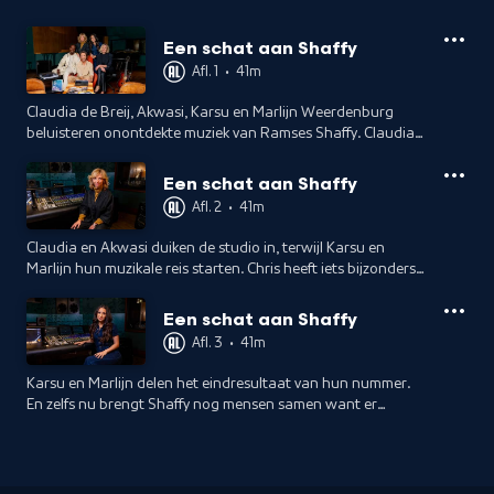
Een schat aan Shaffy
Afl. 1
•
41m
Claudia de Breij, Akwasi, Karsu en Marlijn Weerdenburg
beluisteren onontdekte muziek van Ramses Shaffy. Claudia
en Akwasi gaan direct aan de slag om een compleet nieuw,
eigen nummer te maken.
Een schat aan Shaffy
Afl. 2
•
41m
Claudia en Akwasi duiken de studio in, terwijl Karsu en
Marlijn hun muzikale reis starten. Chris heeft iets bijzonders
geregeld voor Karsu: ze mag spelen op de oude vleugel van
Shaffy.
Een schat aan Shaffy
Afl. 3
•
41m
Karsu en Marlijn delen het eindresultaat van hun nummer.
En zelfs nu brengt Shaffy nog mensen samen want er
ontstaat een bijzondere samenwerking tussen twee
artiesten.