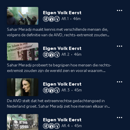
Eigen Volk Eerst
Afl. 1
•
46m
Sahar Meradji maakt kennis met verschillende mensen die,
volgens de definitie van de AIVD, rechts-extremist zouden
zijn. Wat vinden ze? En wat willen ze?
Eigen Volk Eerst
Afl. 2
•
46m
Sahar Meradji probeert te begrijpen hoe mensen die rechts-
extremist zouden zijn de wereld zien en vooral waarom.
Angst, frustratie en woede lijken de boventoon te voeren.
Eigen Volk Eerst
Afl. 3
•
45m
De AIVD stelt dat het extreemrechtse gedachtengoed in
Nederland groeit. Sahar Meradji ziet hoe mensen elkaar in
onvrede vinden.
Eigen Volk Eerst
Afl. 4
•
45m