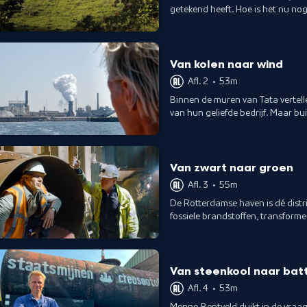
getekend heeft. Hoe is het nu n
doorverkocht aan het buitenland
Van kolen naar wind
Afl. 2
•
53m
Binnen de muren van Tata verte
van hun geliefde bedrijf. Maar b
omwonenden zich. Het roer moet
Van zwart naar groen
Afl. 3
•
55m
De Rotterdamse haven is dé distr
fossiele brandstoffen, transforme
van duurzame energie.
Van steenkool naar batt
Afl. 4
•
53m
Menno Bentveld duikt in de vraag