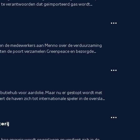
og te verantwoorden dat geïmporteerd gas wordt
?
llen de medewerkers aan Menno over de verduurzaming
uiten de poort verzamelen Greenpeace en bezorgde
 om.
ibutiehub voor aardolie. Maar nu er gestopt wordt met
ert de haven zich tot internationale speler in de overslag
erij
 hoe energie wordt opgeslagen en verdiept zich in de