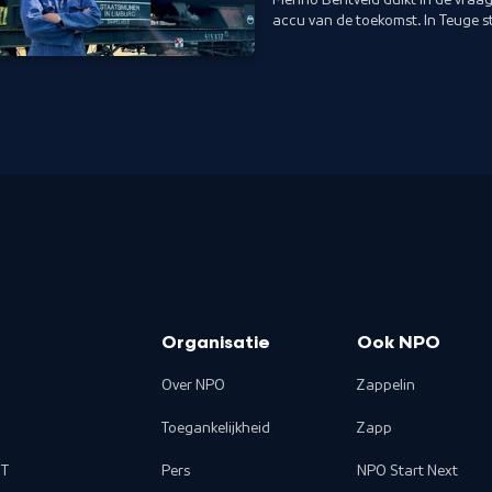
accu van de toekomst. In Teuge st
een superbatterij.
Organisatie
Ook NPO
Over NPO
Zappelin
Toegankelijkheid
Zapp
T
Pers
NPO Start Next