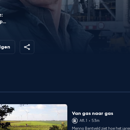
e:
op
ist
olgen
Van gas naar gas
Afl. 1
•
53m
Menno Bentveld ziet hoe het jar