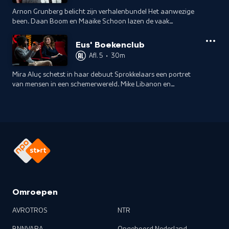
Arnon Grunberg belicht zijn verhalenbundel Het aanwezige
been. Daan Boom en Maaike Schoon lazen de vaak
absurdistische verhalen. Robert Vuijsje deelt zijn liefde voor
De Leven van rapper Sef.
Eus' Boekenclub
Afl. 5
•
30m
Mira Aluç schetst in haar debuut Sprokkelaars een portret
van mensen in een schemerwereld. Mike Libanon en
Brankele Frank lazen de roman. Sheila Sitalsing belicht een
belangrijke Surinaamse dichter.
Omroepen
AVROTROS
NTR