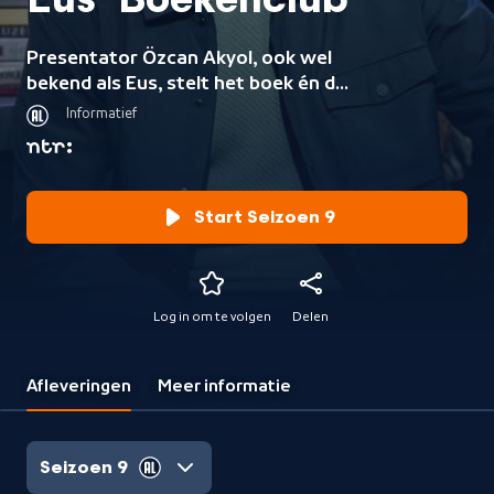
Eus' Boekenclub
Presentator Özcan Akyol, ook wel
bekend als Eus, stelt het boek én de
lezer centraal.
Informatief
Start Seizoen 9
Log in om te volgen
Delen
Afleveringen
Meer informatie
Seizoen 9