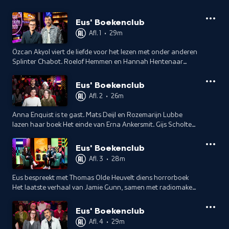
Eus' Boekenclub
Afl. 1
•
29m
Özcan Akyol viert de liefde voor het lezen met onder anderen
Splinter Chabot. Roelof Hemmen en Hannah Hentenaar
gaan in gesprek over Splinters' nieuwe roman en Ionica
Smeets deelt ontroerende poëzie.
Eus' Boekenclub
Afl. 2
•
26m
Anna Enquist is te gast. Mats Deijl en Rozemarijn Lubbe
lazen haar boek Het einde van Erna Ankersmit. Gijs Scholten
van Aschat deelt zijn liefde voor Shakespeare en er is poëzie
van Pim Lammers.
Eus' Boekenclub
Afl. 3
•
28m
Eus bespreekt met Thomas Olde Heuvelt diens horrorboek
Het laatste verhaal van Jamie Gunn, samen met radiomaker
Eva Koreman en actrice Ortál Vriend. Annelies Verbeke
debuteert bij ons als dichter.
Eus' Boekenclub
Afl. 4
•
29m