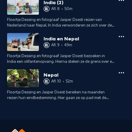
India (2)
Afl. 8
•
50m
Floortje Dessing en fotograaf Jasper Doest reizen van
Nederland naar Nepal. In India verwonderen ze zich over de
tegenstrijdigheden rondom de positie van de heilige koe.
India en Nepal
Afl. 9
•
49m
Floortje Dessing en fotograaf Jasper Doest bezoeken in
India een olifantenopvang. Hierna steken ze de grens over en
bereiken ze eindelijk Nepal. Hier is net het vijfdaagse Tihar-
festival begonnen.
Nepal
Afl. 10
•
52m
Floortje Dessing en Jasper Doest bereiken na maanden
reizen hun eindbestemming. Hier gaan ze op pad met de
eerste vrouwelijke natuurgids van Nepal, die zich inzet voor
de bescherming van neushoorns.