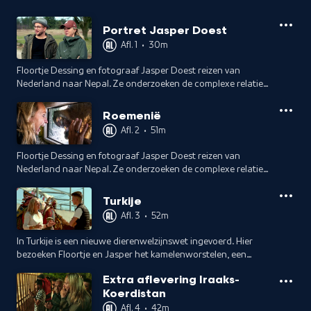
Portret Jasper Doest
Afl. 1
•
30m
Floortje Dessing en fotograaf Jasper Doest reizen van
Nederland naar Nepal. Ze onderzoeken de complexe relatie
tussen mens en dier. Voor vertrek gaan ze in Nederland op
pad om elkaar te leren kennen.
Roemenië
Afl. 2
•
51m
Floortje Dessing en fotograaf Jasper Doest reizen van
Nederland naar Nepal. Ze onderzoeken de complexe relatie
tussen mens en dier. In Roemenië ontmoeten ze Cristina, die
een berenopvang runt.
Turkije
Afl. 3
•
52m
In Turkije is een nieuwe dierenwelzijnswet ingevoerd. Hier
bezoeken Floortje en Jasper het kamelenworstelen, een
eeuwenoude maar niet onomstreden traditie. Ook
Extra aflevering Iraaks-
ontmoeten ze succesvol zakenman Mert.
Koerdistan
Afl. 4
•
42m