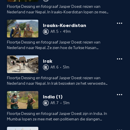
Floortje Dessing en fotograaf Jasper Doest reizen van
Nederland naar Nepal. In Iraaks-Koerdistan lopen ze mee
met dierenarts Sulaiman, die zijn leven in het teken stelt van
het helpen van dieren.
Iraaks-Koerdistan
Afl. 5
•
49m
Floortje Dessing en fotograaf Jasper Doest reizen van
Nederland naar Nepal. Ze zien hoe de Turkse Hasan
gehandicapte dieren helpt en bezoeken in Iraaks-Koerdistan
een vluchtelingenkamp.
Irak
Afl. 6
•
51m
Floortje Dessing en fotograaf Jasper Doest reizen van
Nederland naar Nepal. In Irak bezoeken ze het verwoeste
Mosul en in de zuidelijke moerassen zien ze hoe mensen
samenleven met hun waterbuffels.
India (1)
Afl. 7
•
51m
Floortje Dessing en fotograaf Jasper Doest zijn in India. In
Mumbai lopen ze mee met een politieman die slangen
bevrijdt en ze rijden door het chaotische verkeer van India.