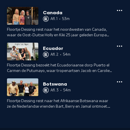
Canada
Afl. 1
•
53m
Floortje Dessing reist naar het noordwesten van Canada,
waar de Oost-Duitse Holly en Kiki 25 jaar geleden Europa
verruilden voor de wildernis. Ze logeert bij hen en ontdekt
hun bijzondere levensstijl.
Ecuador
Afl. 2
•
54m
Floortje Dessing bezoekt het Ecuadoriaanse dorp Puerto el
Carmen de Putumayo, waar tropenartsen Jacob en Carolien
het enige ziekenhuis van de regio runnen en hun kinderen
opvoeden in de jungle.
Botswana
Afl. 3
•
54m
Floortje Dessing reist naar het Afrikaanse Botswana waar
ze de Nederlandse vrienden Bart, Berry en Jamal ontmoet.
Samen hebben zij een wildreservaat opgezet waar ze
neushoorns herintroduceren.