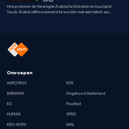
Hoe proberen de Verenigde Arabische Emiraten en buurland
Saudi-Arabië zelfvoorzienend te worden met een tekort aan
zoet water en gebrek aan vruchtbare landbouwgrond?
Omroepen
AVROTROS
NTR
BNNVARA
Ongehoord Nederland
EO
PowNed
HUMAN
VPRO
KRO-NCRV
WNL