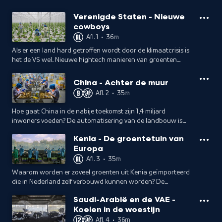
Verenigde Staten - Nieuwe
cowboys
Afl. 1
•
36m
Als er een land hard getroffen wordt door de klimaatcrisis is
het de VS wel. Nieuwe hightech manieren van groenten
kweken, worden hier uitgeprobeerd. Kan technologie het tij
keren?
China - Achter de muur
Afl. 2
•
35m
Hoe gaat China in de nabije toekomst zijn 1,4 miljard
inwoners voeden? De automatisering van de landbouw is
overal terug te zien, maar het vertrouwt ook nog op de
Kenia - De groentetuin van
traditionele landbouw van Shouguang.
Europa
Afl. 3
•
35m
Waarom worden er zoveel groenten uit Kenia geïmporteerd
die in Nederland zelf verbouwd kunnen worden? De
Nederlandse consument is verwend met groenten en fruit
Saudi-Arabië en de VAE -
die het hele jaar beschikbaar zijn.
Koeien in de woestijn
Afl. 4
•
36m