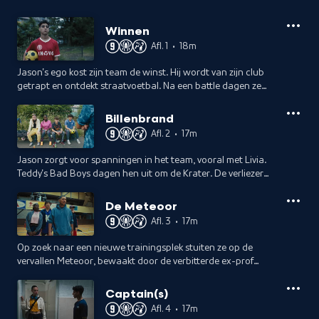
Winnen
Afl. 1
•
18m
Jason's ego kost zijn team de winst. Hij wordt van zijn club
getrapt en ontdekt straatvoetbal. Na een battle dagen ze
hem uit voor een toernooi. De hoofdprijs? Een training bij zijn
droomclub.
Billenbrand
Afl. 2
•
17m
Jason zorgt voor spanningen in het team, vooral met Livia.
Teddy's Bad Boys dagen hen uit om de Krater. De verliezer
krijgt "billies". Jasons team verliest, maar hij vangt alle billies
op.
De Meteoor
Afl. 3
•
17m
Op zoek naar een nieuwe trainingsplek stuiten ze op de
vervallen Meteoor, bewaakt door de verbitterde ex-prof
Mounir. Jason onthult Livia's geheim, wat tot ruzie leidt.
Captain(s)
Afl. 4
•
17m