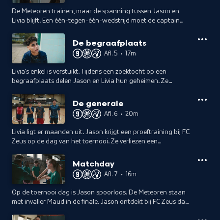
De Meteoren trainen, maar de spanning tussen Jason en
Livia blijft. Een één-tegen-één-wedstrijd moet de captain
bepalen. Jason wint, maar Livia raakt geblesseerd en stormt
weg. Jason zoekt haar op.
De begraafplaats
Afl. 5
•
17m
Livia's enkel is verstuikt. Tijdens een zoektocht op een
begraafplaats delen Jason en Livia hun geheimen. Ze
beloven elkaar te steunen. FC Zeus lijkt haalbaar, zelfs Teddy
verslaanbaar.
De generale
Afl. 6
•
20m
Livia ligt er maanden uit. Jason krijgt een proeftraining bij FC
Zeus op de dag van het toernooi. Ze verliezen een
oefenwedstrijd, maar Mounir houdt het vuur brandend.
Teddy zaait angst.
Matchday
Afl. 7
•
16m
Op de toernooi dag is Jason spoorloos. De Meteoren staan
met invaller Maud in de finale. Jason ontdekt bij FC Zeus dat
hij is opgelicht. Radeloos keert hij terug en haast zich naar