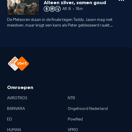
zijn team.
Alleen zilver, samen goud
Afl. 8
•
18m
De Meteoren staan in de finale tegen Teddy. Jason mag niet
meedoen, maar krijgt een kans als Peter geblesseerd raakt.
Ze winnen het toernooi, maar weigeren de training bij FC
Zeus.
Omroepen
AVROTROS
NTR
BNNVARA
Ongehoord Nederland
EO
PowNed
HUMAN
VPRO