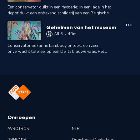
Een conservator duikt in een mysterie; in een lade in het
depot duikt een onbekend schilderij van een Belgische
meesterschilder op. Welk schilderij zou dit kunnen zijn?
Geheimen van het museum
Afl. 5
•
40m
Conservator Suzanne Lambooy ontdekt een zeer
onverwacht tafereel op een Delfts blauwe vaas. Het
betekent een complete ommezwaai in hoe zij en experts
naar deze kunstvorm kijken.
Omroepen
AVROTROS
NTR