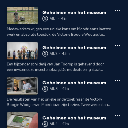
Geheimen van het museum
Afl. 1
•
42m
Medewerkers krijgen een unieke kans om Mondriaans laatste
werk en absolute topstuk, de Victorie Boogie Woogie, te
onderzoeken.
Geheimen van het museum
Afl. 2
•
43m
Een bijzonder schilderij van Jan Toorop is gehavend door
een mysterieuze insectenplaag. De modeafdeling staat
onder druk door de aankomende tentoonstelling over de
Titanic.
Geheimen van het museum
Afl. 3
•
41m
De resultaten van het unieke onderzoek naar de Victory
Boogie Woogie van Mondriaan zijn te zien. Twee weken lang
heeft een scan op slechts één centimeter van dit
onvervangbare meesterwerk gelopen.
Geheimen van het museum
Afl. 4
•
41m