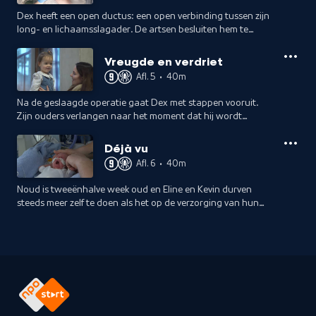
Dex heeft een open ductus: een open verbinding tussen zijn
long- en lichaamsslagader. De artsen besluiten hem te
opereren; een risicovolle operatie voor een baby van amper
een kilo.
Vreugde en verdriet
Afl. 5
•
40m
Na de geslaagde operatie gaat Dex met stappen vooruit.
Zijn ouders verlangen naar het moment dat hij wordt
overgeplaatst naar een ziekenhuis dichter bij huis.
Déjà vu
Afl. 6
•
40m
Noud is tweeënhalve week oud en Eline en Kevin durven
steeds meer zelf te doen als het op de verzorging van hun
zoontje aankomt. Na een ziekenhuisperiode van drie
maanden bezoekt Anne-Mar hen thuis.