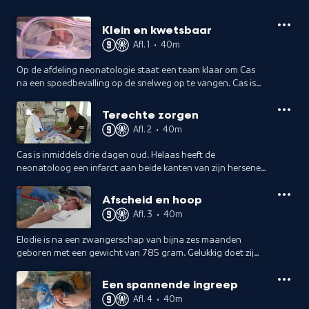
Klein en kwetsbaar
Afl. 1
•
40m
Op de afdeling neonatologie staat een team klaar om Cas
na een spoedbevalling op de snelweg op te vangen. Cas is
bijna vier maanden te vroeg geboren en weegt slechts 800
gram.
Terechte zorgen
Afl. 2
•
40m
Cas is inmiddels drie dagen oud. Helaas heeft de
neonatoloog een infarct aan beide kanten van zijn hersenen
geconstateerd. Daarom wordt er een extra MRI-scan
gemaakt.
Afscheid en hoop
Afl. 3
•
40m
Elodie is na een zwangerschap van bijna zes maanden
geboren met een gewicht van 785 gram. Gelukkig doet zij
het erg goed. Haar ouders vertellen waar zij de kracht
vandaan halen om overeind te blijven.
Een spannende ingreep
Afl. 4
•
40m