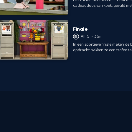
cadeaudoos van koek, gevuld met 
jury en gaat naar de finale?
Finale
Afl. 5
•
36m
In een sportieve finale maken de 
opdracht bakken ze een trofee ta
Kids?