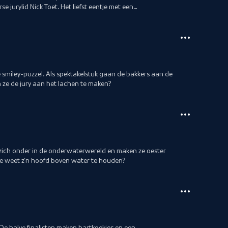
se jurylid Nick Toet. Het liefst eentje met een
smiley-puzzel. Als spektakelstuk gaan de bakkers aan de
ze de jury aan het lachen te maken?
ich onder in de onderwaterwereld en maken ze oester
ie weet z'n hoofd boven water te houden?
 De halve finalisten maken hartkoekjes en een