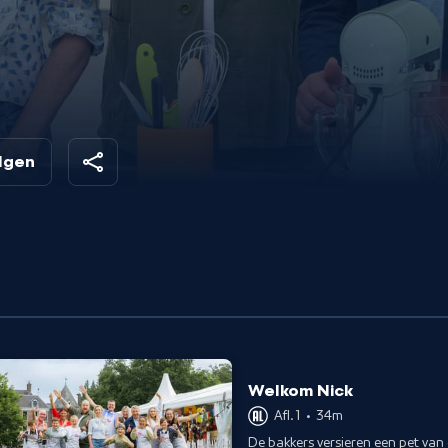
olgen
Welkom Nick
Afl. 1
•
34m
De bakkers versieren een pet van