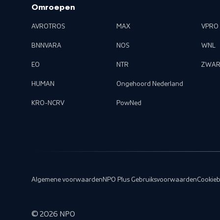
Omroepen
AVROTROS
MAX
VPRO
BNNVARA
NOS
WNL
EO
NTR
ZWAR
HUMAN
Ongehoord Nederland
KRO-NCRV
PowNed
Algemene voorwaarden
NPO Plus Gebruiksvoorwaarden
Cookieb
©
2026
NPO