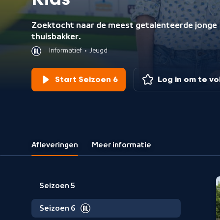
Kids
Zoektocht naar de meest getalenteerde jonge
thuisbakker.
Informatief
•
Jeugd
Start Seizoen 6
Log in om te v
Afleveringen
Meer informatie
Seizoen 5
Seizoen 6