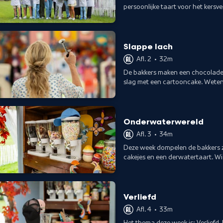
persoonlijke taart voor het kersver
onverwachte of gekke smaak.
Slappe lach
Afl. 2
•
32m
De bakkers maken een chocolade 
slag met een cartooncake. Weten 
Onderwaterwereld
Afl. 3
•
34m
Deze week dompelen de bakkers z
cakejes en een derwatertaart. W
Verliefd
Afl. 4
•
33m
Het thema deze week is: Verliefd.