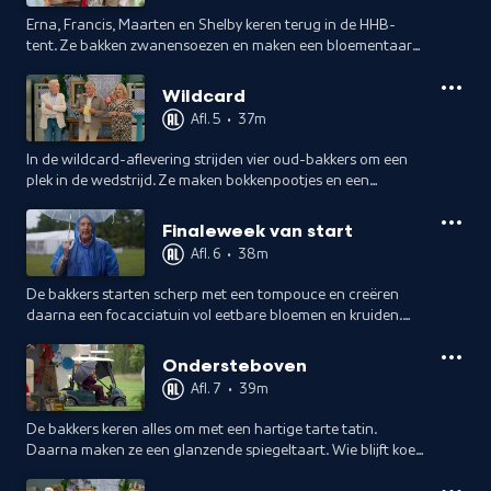
Erna, Francis, Maarten en Shelby keren terug in de HHB-
tent. Ze bakken zwanensoezen en maken een bloementaart.
Wie laat zijn creatie echt tot bloei komen?
Wildcard
Afl. 5
•
37m
In de wildcard-aflevering strijden vier oud-bakkers om een
plek in de wedstrijd. Ze maken bokkenpootjes en een
decoratietaart. Wie bakt zich overtuigend terug in de tent?
Finaleweek van start
Afl. 6
•
38m
De bakkers starten scherp met een tompouce en creëren
daarna een focacciatuin vol eetbare bloemen en kruiden.
Wie weet de jury omver te blazen en wie ziet zijn tuin
verwelken onder de druk?
Ondersteboven
Afl. 7
•
39m
De bakkers keren alles om met een hartige tarte tatin.
Daarna maken ze een glanzende spiegeltaart. Wie blijft koel
onder de druk en wie ziet zijn creatie barsten?