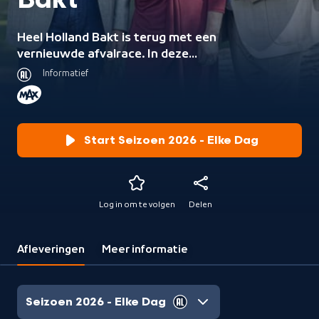
Bakt
Heel Holland Bakt is terug met een
vernieuwde afvalrace. In deze
speciale editie nemen zestien
Informatief
bakkers uit eerdere seizoenen het
twee weken lang tegen elkaar op.
Start Seizoen 2026 - Elke Dag
Log in om te volgen
Delen
Afleveringen
Meer informatie
Seizoen 2026 - Elke Dag