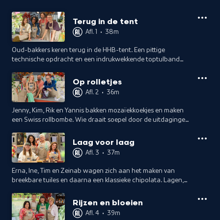
Terug in de tent
Afl. 1
•
38m
Oud-bakkers keren terug in de HHB-tent. Een pittige
technische opdracht en een indrukwekkende toptulband
bepalen wie de meeste groei toont sinds hun vorige
avontuur.
Op rolletjes
Afl. 2
•
36m
Jenny, Kim, Rik en Yannis bakken mozaïekkoekjes en maken
een Swiss rollbombe. Wie draait soepel door de uitdagingen
heen en wie rolt juist de verkeerde kant op?
Laag voor laag
Afl. 3
•
37m
Erna, Ine, Tim en Zeinab wagen zich aan het maken van
breekbare tuiles en daarna een klassieke chipolata. Lagen,
smaken en balans bepalen wie de beste comeback maakt in
de tent.
Rijzen en bloeien
Afl. 4
•
39m