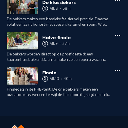
De klassiekers
Afl. 8
•
38m
De bakkers maken een klassieke fraisier vol precisie. Daarna
volgt een saint honoré met soezen, karamel en room. Wie
weet indruk te maken op de jury?
Halve finale
Afl. 9
•
37m
De bakkers worden direct op de proef gesteld: een
kaartenhuis bakken. Daarna maken ze een opera waarin
elke laag telt. Wie blijft overeind onder de druk en wie ziet
zijn creatie instorten?
Finale
Afl. 10
•
40m
Finaledag in de HHB-tent. De drie bakkers maken een
macaronkunstwerk en terwijl de klok doortikt, stijgt de druk
tot ongekende hoogte. Wie beheerst de macaron tot in de
perfectie en wordt de winnaar?