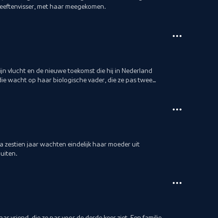
kreeftenvisser, met haar meegekomen.
zijn vlucht en de nieuwe toekomst die hij in Nederland
die wacht op haar biologische vader, die ze pas twee
a zestien jaar wachten eindelijk haar moeder uit
uiten.
vriend, die ze pas voor de derde keer ziet. Een familie