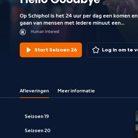
Hello Goodbye
Op Schiphol is het 24 uur per dag een komen en
gaan van mensen met iedere minuut een
ontmoeting of een afscheid. Joris Linssen gaat
Human Interest
Schiphol op zoek naar de verhalen achter het
nemen van afscheid en hereniging.
Start Seizoen 26
Log in om te 
Afleveringen
Meer informatie
Seizoen 19
Seizoen 20