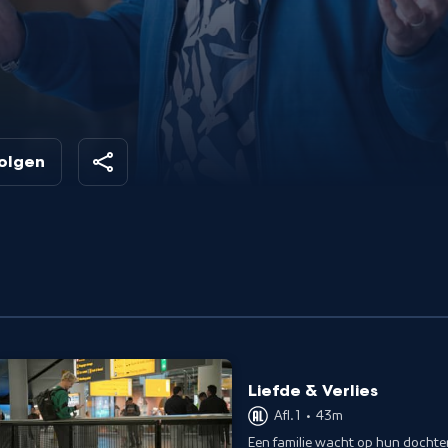
 op
volgen
Liefde & Verlies
Afl. 1
•
43m
Een familie wacht op hun dochter,