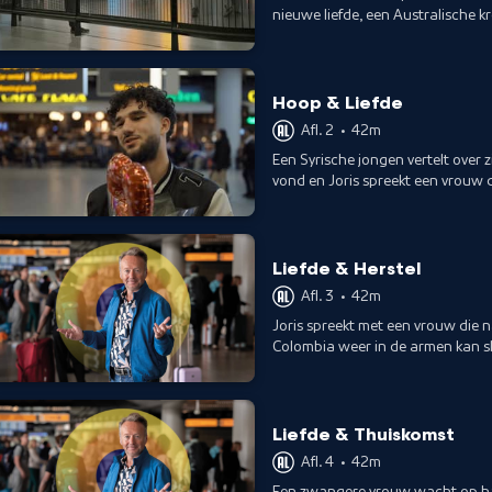
nieuwe liefde, een Australische 
Hoop & Liefde
Afl. 2
•
42m
Een Syrische jongen vertelt over 
vond en Joris spreekt een vrouw 
jaar kent.
Liefde & Herstel
Afl. 3
•
42m
Joris spreekt met een vrouw die n
Colombia weer in de armen kan sl
Liefde & Thuiskomst
Afl. 4
•
42m
Een zwangere vrouw wacht op haar 