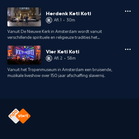
Herdenk Keti Koti
Afl. 1
•
30m
Vanuit De Nieuwe Kerk in Amsterdam wordt vanuit
verschillende spirituele en religieuze tradities het
slavernijverleden herdacht en beleefd, met spoken word,
persoonlijke verhalen en tradities.
Vier Keti Koti
Afl. 2
•
58m
Vanuit het Tropenmuseum in Amsterdam een bruisende,
muzikale liveshow over 150 jaar afschaffing slavernij.