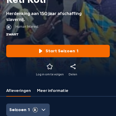
Keti Koti
Herdenking aan 150 jaar afschaffing
slavernij.
Human Interest
Start Seizoen 1
Log in om te volgen
Delen
Afleveringen
Meer informatie
Seizoen 1