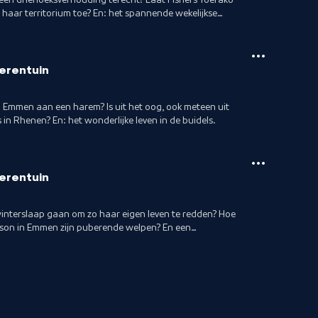
haar territorium toe? En: het spannende wekelijkse
ierentuin
 Emmen aan een harem? Is uit het oog, ook meteen uit
 in Rhenen? En: het wonderlijke leven in de buidels.
ierentuin
 winterslaap gaan om zo haar eigen leven te redden? Hoe
son in Emmen zijn puberende welpen? En een
rins.