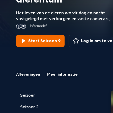
dierentuin
Het leven van de dieren wordt dag en nacht
vastgelegd met verborgen en vaste camera's,
dichterbij dan je als bezoeker ooit komt.
Informatief
Start Seizoen 9
Log in om te v
Afleveringen
Meer informatie
Seizoen 1
Seizoen 2