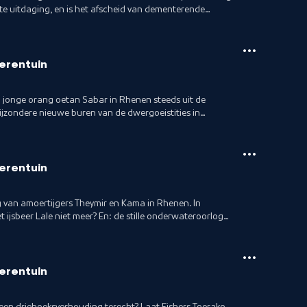
te uitdaging, en is het afscheid van dementerende
ierentuin
 jonge orang oetan Sabar in Rhenen steeds uit de
jzondere nieuwe buren van de dwergoeistities in
 Sol!
ierentuin
van amoertijgers Theymir en Kama in Rhenen. In
ijsbeer Lale niet meer? En: de stille onderwateroorlog
ierentuin
een driehoeksverhouding terecht? Laat Fishers Toerako