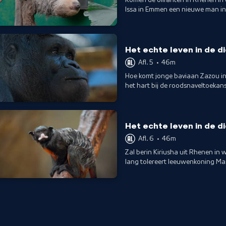
Issa in Emmen een nieuwe man in 
toiletbezoek van Luiaard Boris.
Het echte leven in de d
Afl. 5
•
46m
Hoe komt jonge baviaan Zazou in
het hart bij de roodsnaveltoekans
Het echte leven in de d
Afl. 6
•
46m
Zal berin Kiriusha uit Rhenen in
lang tolereert leeuwenkoning Ma
familiedrama bij de roodbuiktama