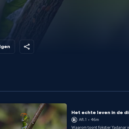
olgen
Het echte leven in de d
Afl. 1
•
46m
Waarom toont fokstier Yadanar i