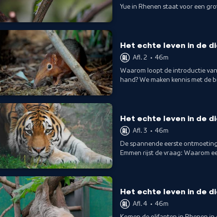
Yue in Rhenen staat voor een gro
slingeraap Poppie in aantocht.
Het echte leven in de d
Afl. 2
•
46m
Waarom loopt de introductie van
hand? We maken kennis met de bi
Emmen; de slurfhondjes. En... boa
Het echte leven in de d
Afl. 3
•
46m
De spannende eerste ontmoeting 
Emmen rijst de vraag: Waarom eet 
van het koraal.
Het echte leven in de d
Afl. 4
•
46m
Komen de olifanten in Rhenen in 