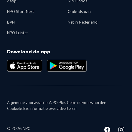
Zapp
NPO Fonds
NPO Start Next
Ombudsman
BVN
Net in Nederland
NPO Luister
Download de app
Algemene voorwaarden
NPO Plus Gebruiksvoorwaarden
Cookiebeleid
Informatie over adverteren
©
2026
NPO