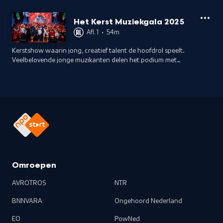
Het Kerst Muziekgala 2025
Afl. 1
•
54m
Kerstshow waarin jong, creatief talent de hoofdrol speelt.
Veelbelovende jonge muzikanten delen het podium met
bekende artiesten. Te gast: erevoorzitter van Méér Muziek in
de Klas: koningin Máxima.
Omroepen
AVROTROS
NTR
BNNVARA
Ongehoord Nederland
EO
PowNed