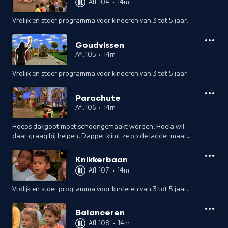
Afl. 104
•
14m
Vrolijk en stoer programma voor kinderen van 3 tot 5 jaar.
Goudvissen
Afl. 105
•
14m
Vrolijk en stoer programma voor kinderen van 3 tot 5 jaar
Parachute
Afl. 106
•
14m
Hoeps dakgoot moet schoongemaakt worden. Hoela wil
daar graag bij helpen. Dapper klimt ze op de ladder maar
dat is toch wel erg hoog! Hoep bedenkt een ander klusje.
Knikkerbaan
Afl. 107
•
14m
Vrolijk en stoer programma voor kinderen van 3 tot 5 jaar.
Balanceren
Afl. 108
•
14m