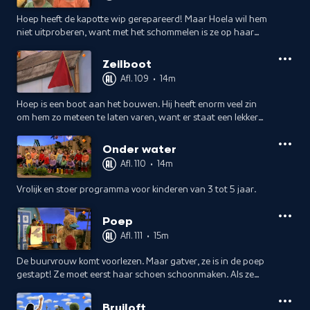
Hoep heeft de kapotte wip gerepareerd! Maar Hoela wil hem
niet uitproberen, want met het schommelen is ze op haar
billen gevallen en nu heeft ze een pleister. Hoep zegt dat ze
niet bang hoeft te zijn.
Zeilboot
Afl. 109
•
14m
Hoep is een boot aan het bouwen. Hij heeft enorm veel zin
om hem zo meteen te laten varen, want er staat een lekker
windje! Maar wat gek, als hij zijn boot in het water legt, gaat
die niet vooruit.
Onder water
Afl. 110
•
14m
Vrolijk en stoer programma voor kinderen van 3 tot 5 jaar.
Poep
Afl. 111
•
15m
De buurvrouw komt voorlezen. Maar gatver, ze is in de poep
gestapt! Ze moet eerst haar schoen schoonmaken. Als ze
terugkomt krijgt ze vogelpoep op haar kleren! Wat voor drol
poept iedereen eigenlijk?
Bruiloft