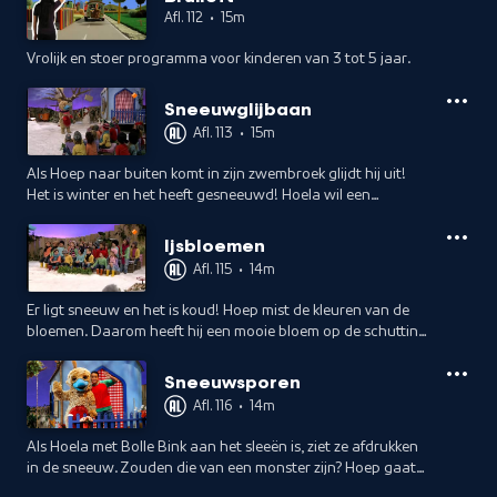
Afl. 112
•
15m
Vrolijk en stoer programma voor kinderen van 3 tot 5 jaar.
Sneeuwglijbaan
Afl. 113
•
15m
Als Hoep naar buiten komt in zijn zwembroek glijdt hij uit!
Het is winter en het heeft gesneeuwd! Hoela wil een
sneeuwglijbaan maken, maar Hoep heeft voor vandaag wel
genoeg gegleden.
Ijsbloemen
Afl. 115
•
14m
Er ligt sneeuw en het is koud! Hoep mist de kleuren van de
bloemen. Daarom heeft hij een mooie bloem op de schutting
geschilderd.
Sneeuwsporen
Afl. 116
•
14m
Als Hoela met Bolle Bink aan het sleeën is, ziet ze afdrukken
in de sneeuw. Zouden die van een monster zijn? Hoep gaat
dapper op zoek, maar als hij een rondje gelopen heeft, ziet