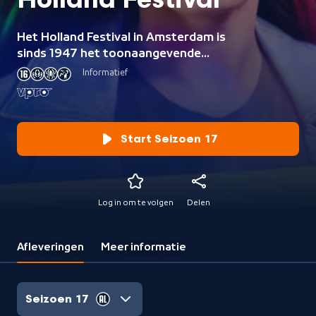
Holland Festival
Het Holland Festival in Amsterdam is
sinds 1947 het toonaangevende
internationale
Informatief
podiumkunstenfestival in Nederland.
Eigenzinnige dans, spraakmakend
theater en muziek om je in te
verliezen.
Start Seizoen 17
Log in om te volgen
Delen
Afleveringen
Meer informatie
Seizoen 17