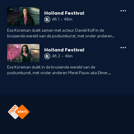
Holland Festival
Afl. 1
•
48m
Eva Koreman duikt samen met acteur Daniël Kolf in de
bruisende wereld van de podiumkunst, met onder anderen
Lukasz Twarkovski, Amara Gabriëla van der Elst en Kate
Moore.
Holland Festival
Afl. 2
•
46m
Eva Koreman duikt in de bruisende wereld van de
podiumkunst, met onder anderen Merel Pauw aka Elmer,
Amara Gabriëla van der Elst, Sun-Mi Hong en Trajal Harrell.