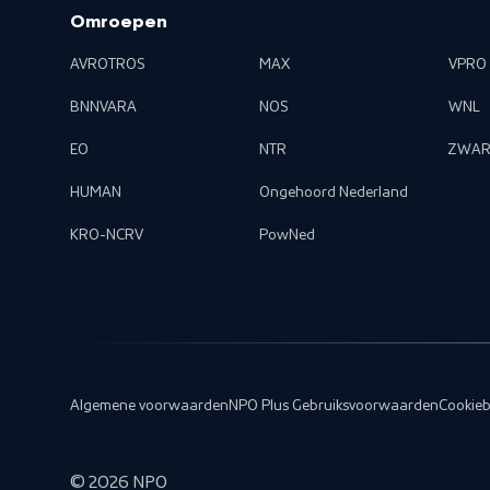
Omroepen
AVROTROS
MAX
VPRO
BNNVARA
NOS
WNL
EO
NTR
ZWAR
HUMAN
Ongehoord Nederland
KRO-NCRV
PowNed
Algemene voorwaarden
NPO Plus Gebruiksvoorwaarden
Cookieb
©
2026
NPO