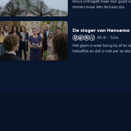
Rinus ontregelt meer dan goed vo
immers maar één de baas zijn.
De slager van Hensema
Afl. 8
•
52m
Het gezin is weer terug bij af en d
hetzelfde en dat is niet per se slec