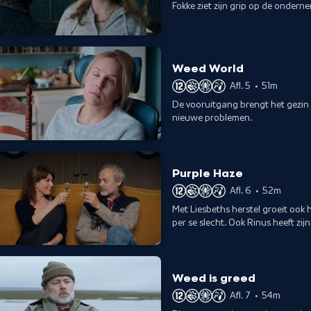
Fokke ziet zijn grip op de onder
Weed World
Afl. 5
•
51m
De vooruitgang brengt het gezin 
nieuwe problemen.
Purple Haze
Afl. 6
•
52m
Met Liesbeths herstel groeit ook 
per se slecht. Ook Rinus heeft zijn
Weed is greed
Afl. 7
•
54m