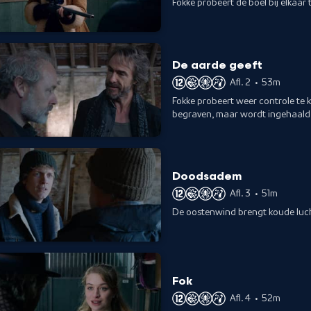
Fokke probeert de boel bij elkaa
De aarde geeft
Afl. 2
•
53m
Fokke probeert weer controle te 
begraven, maar wordt ingehaald 
Doodsadem
Afl. 3
•
51m
De oostenwind brengt koude lucht
Fok
Afl. 4
•
52m