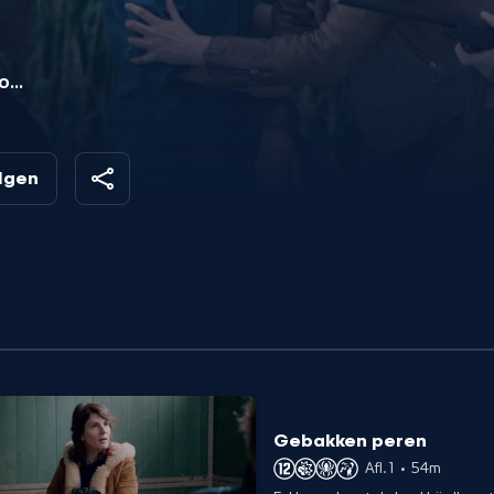
 op
et
olgen
el
Gebakken peren
Afl. 1
•
54m