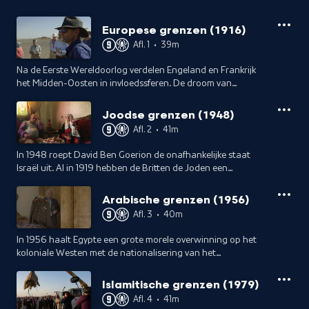
Europese grenzen (1916)
Afl. 1
•
39m
Na de Eerste Wereldoorlog verdelen Engeland en Frankrijk
het Midden-Oosten in invloedssferen. De droom van
Arabieren om een groot, eigen rijk te stichten valt daarmee
in duigen.
Joodse grenzen (1948)
Afl. 2
•
41m
In 1948 roept David Ben Goerion de onafhankelijke staat
Israël uit. Al in 1919 hebben de Britten de Joden een
'nationaal huis' in Palestina beloofd.
Arabische grenzen (1956)
Afl. 3
•
40m
In 1956 haalt Egypte een grote morele overwinning op het
koloniale Westen met de nationalisering van het
Suezkanaal.
Islamitische grenzen (1979)
Afl. 4
•
41m