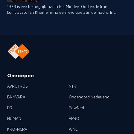
1979 is een belangrijk jaar in het Midden-Oosten. In Iran
komt ayatollah Khomeiny na een revolutie aan de macht. In
datzelfde jaar wordt de Grote Moskee in Mekka bezet door
radicale moslims.
Omroepen
AVROTROS
NTR
BNNVARA
Ongehoord Nederland
EO
PowNed
HUMAN
VPRO
KRO-NCRV
WNL