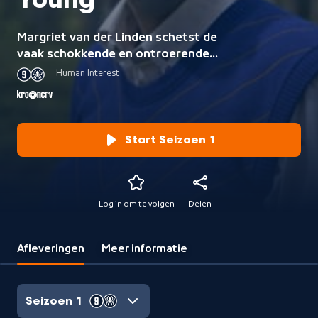
Young
Margriet van der Linden schetst de
vaak schokkende en ontroerende
leefwereld van Europese jongeren.
Human Interest
Start Seizoen 1
Log in om te volgen
Delen
Afleveringen
Meer informatie
Seizoen 1