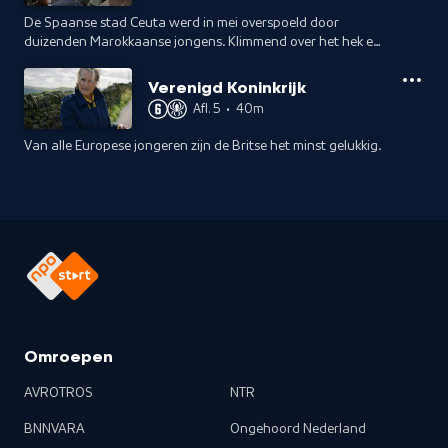
De Spaanse stad Ceuta werd in mei overspoeld door
duizenden Marokkaanse jongens. Klimmend over het hek en
zwemmend kwamen ze Spanje binnen. Margriet trekt op met
een van hen, Oussama.
Verenigd Koninkrijk
Afl. 5
•
40m
Van alle Europese jongeren zijn de Britse het minst gelukkig.
Omroepen
AVROTROS
NTR
BNNVARA
Ongehoord Nederland