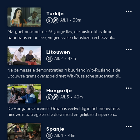
Turkije
Afl. 1
•
39m
Margriet ontmoet de 23-jarige Ilay, die misbruikt is door
haar baas en nu een, volgens velen kansloze, rechtszaak
tegen hem wil aanspannen. En het schokkende verhaal van
Mutlu.
Litouwen
Afl. 2
•
42m
Na de massale demonstraties in buurland Wit-Rusland is de
Litouwse grens overspoeld met Wit-Russische studenten die
Europa's langstzittende dictator Lukashenko ontvluchten.
Hongarije
Afl. 3
•
40m
De Hongaarse premier Orbán is veelvuldig in het nieuws met
nieuwe maatregelen die de vrijheid en gelijkheid inperken.
Hoe gaan de jongeren daarmee om?
Spanje
Afl. 4
•
41m