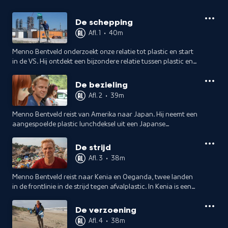
De schepping
Afl. 1
•
40m
Menno Bentveld onderzoekt onze relatie tot plastic en start
in de VS. Hij ontdekt een bijzondere relatie tussen plastic en
het christelijk geloof. Plastic kent zijn eigen bijzondere
scheppingsverhaal.
De bezieling
Afl. 2
•
39m
Menno Bentveld reist van Amerika naar Japan. Hij neemt een
aangespoelde plastic lunchdeksel uit een Japanse
schoolkantine mee. Tijdens de tsunami van 2011 verdween
het met school en al in zee.
De strijd
Afl. 3
•
38m
Menno Bentveld reist naar Kenia en Oeganda, twee landen
in de frontlinie in de strijd tegen afvalplastic. In Kenia is een
totaalverbod op plastic zakjes van kracht, wat leidt tot veel
plasticsmokkel.
De verzoening
Afl. 4
•
38m