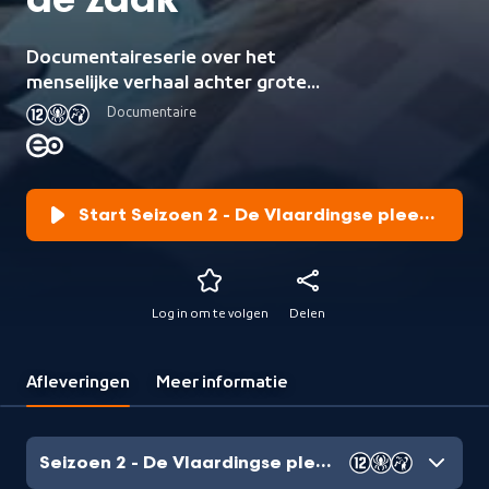
de zaak
Documentaireserie over het
menselijke verhaal achter grote
rechtszaken.
Documentaire
Start Seizoen 2 - De Vlaardingse pleegkinde
Log in om te volgen
Delen
Afleveringen
Meer informatie
Seizoen 2 - De Vlaardingse pleegkinderen