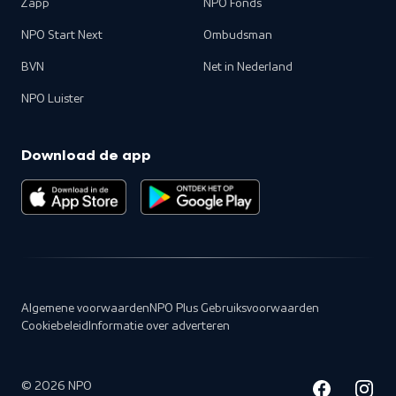
Zapp
NPO Fonds
NPO Start Next
Ombudsman
BVN
Net in Nederland
NPO Luister
Download de app
Algemene voorwaarden
NPO Plus Gebruiksvoorwaarden
Cookiebeleid
Informatie over adverteren
©
2026
NPO