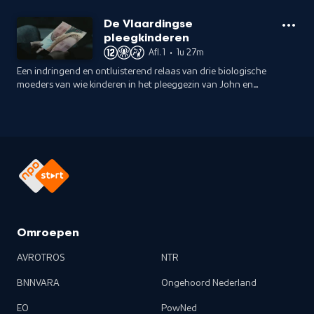
De Vlaardingse
pleegkinderen
Afl. 1
•
1u 27m
Een indringend en ontluisterend relaas van drie biologische
moeders van wie kinderen in het pleeggezin van John en
Daisy in Vlaardingen hebben gewoond.
Omroepen
AVROTROS
NTR
BNNVARA
Ongehoord Nederland
EO
PowNed