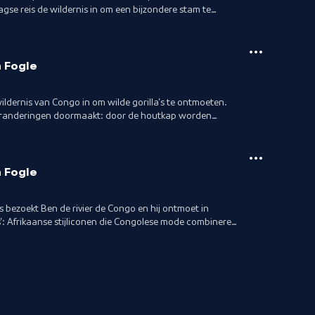
gse reis de wildernis in om een bijzondere stam te
n Fogle
wildernis van Congo in om wilde gorilla's te ontmoeten.
e veranderingen doormaakt: door de houtkap worden
n Fogle
is bezoekt Ben de rivier de Congo en hij ontmoet in
': Afrikaanse stijliconen die Congolese mode combineren