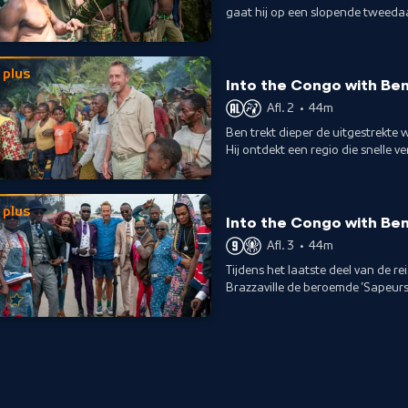
gaat hij op een slopende tweedaa
bezoeken: de Mbendjele.
plus
Into the Congo with Be
Afl. 2
•
44m
Ben trekt dieper de uitgestrekte 
Hij ontdekt een regio die snell
natuur en dieren bedreigd.
plus
Into the Congo with Be
Afl. 3
•
44m
Tijdens het laatste deel van de re
Brazzaville de beroemde 'Sapeurs
met Franse haute-couture.