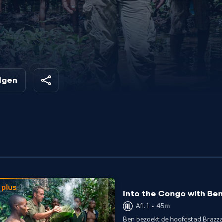
 te
t
olgen
plus
Into the Congo with Be
Afl. 1
•
45m
Ben bezoekt de hoofdstad Brazzavi