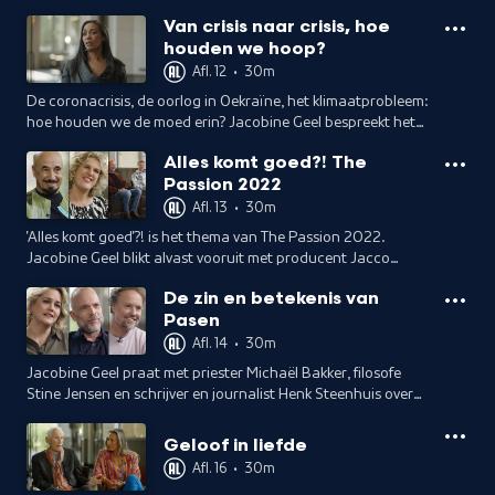
samenleving?
Van crisis naar crisis, hoe
houden we hoop?
Afl. 12
•
30m
De coronacrisis, de oorlog in Oekraïne, het klimaatprobleem:
hoe houden we de moed erin? Jacobine Geel bespreekt het
met oud-minister Jan Pronk, filosoof Lammert Kamphuis en
Alles komt goed?! The
Claartje Kruijff.
Passion 2022
Afl. 13
•
30m
'Alles komt goed'?! is het thema van The Passion 2022.
Jacobine Geel blikt alvast vooruit met producent Jacco
Doornbos en zoon Daan, violiste Anastasia Kozlova en
De zin en betekenis van
acteur Sabri Saad el Hamus.
Pasen
Afl. 14
•
30m
Jacobine Geel praat met priester Michaël Bakker, filosofe
Stine Jensen en schrijver en journalist Henk Steenhuis over
de zin en de betekenis van Pasen.
Geloof in liefde
Afl. 16
•
30m