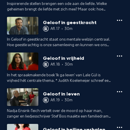
Inspirerende stellen brengen een ode aan de liefde. Welke
geheimen brengt de liefde met zich mee? Maar ook: hoe
onderhoud je een liefde in een tijd waar veel relaties
verbroken worden?
Geloof in geestkracht
Afl. 17
•
30m
In Geloof in geestkracht staat ons mentale welzijn centraal.
Hoe geestkrachtig is onze samenleving en kunnen we ons
daarin trainen?
Geloof in vrijheid
Afl. 18
•
30m
In het spraakmakende boek 'Ik ga leven' van Lale Gül is
vrijheid hét centrale thema. * Judith Koelemeijer schreef een
biografie over Etty Hillesum. * Te gast:
psycholoog/hoogleraar Liesbeth Woertman.
Geloof in leven
Afl. 19
•
30m
Nadja Ensink-Teich vertelt over de moord op haar man,
zanger en liedjesschrijver Stef Bos maakte een familiedrama
mee en volgens geestelijk leider Ashis Mathura gaat het om
de keuzes voor het leven.
Geloof in heilige verhalen