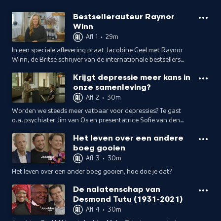
Bestsellerauteur Raynor
Winn
Afl. 1
•
29m
In een speciale aflevering praat Jacobine Geel met Raynor
Winn, de Britse schrijver van de internationale bestsellers
Het zoutpad en De wilde stilte.
Krijgt depressie meer kans in
onze samenleving?
Afl. 2
•
30m
Worden we steeds meer vatbaar voor depressies? Te gast
o.a. psychiater Jim van Os en presentatrice Sofie van den
Enk. Zangeres Stephanie Struijk zingt tot slot een lied over
Het leven over een andere
dit thema.
boeg gooien
Afl. 3
•
30m
Het leven over een ander boeg gooien, hoe doe je dat?
De nalatenschap van
Desmond Tutu (1931-2021)
Afl. 4
•
30m