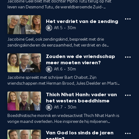
Jacobine Geel blikt met dochter Mpho Tutu terug op het
leven van Desmond Tutu, de wereldberoemde Zuid-
Afrikaanse aartsbisschop en een van de meest invloedrijkste
geestelijke leiders.
Het verdriet van de zending
Afl. 5
•
30m
Jacobine Geel, ook zendingskind, bespreekt met drie
zendingskinderen de eenzaamheid, het verdriet en de
radeloosheid doordat ze opgroeiden in pleeggezinnen,
Zouden we de vriendschap
zonder hun ouders.
meer moeten vieren?
Afl. 6
•
30m
Jacobine spreekt met schrijver Bart Chabot. Zijn
vriendschappen met Herman Brood, Jules Deelder en Martin
Bril redden zijn leven. Ingmar Heytze draagt een gedicht
Thich Nhat Hanh: vader van
voor, begeleid door Johan Borger.
het westers boeddhisme
Afl. 7
•
30m
Boeddhistische monnik en vredesactivist Thich Nhat Hanh is
vorige maand overleden. Hoe inspireerde hij miljoenen
mensen wereldwijd?
Van God los sinds de jaren