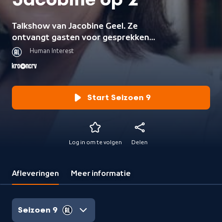
Jacobine op 2
Talkshow van Jacobine Geel. Ze
ontvangt gasten voor gesprekken
over actualiteit en ‘de zin’ in
Human Interest
samenleving en cultuur.
Start Seizoen 9
Log in om te volgen
Delen
Afleveringen
Meer informatie
Seizoen 9