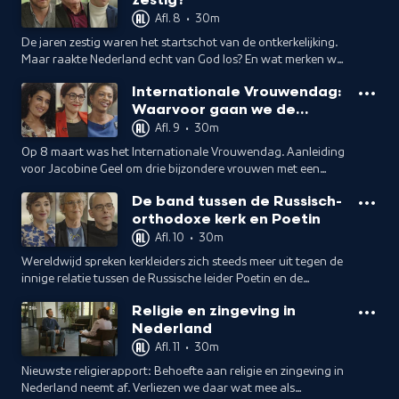
zestig?
Afl. 8
•
30m
De jaren zestig waren het startschot van de ontkerkelijking.
Maar raakte Nederland echt van God los? En wat merken we
daar vandaag nog van?
Internationale Vrouwendag:
Waarvoor gaan we de
barricade op?
Afl. 9
•
30m
Op 8 maart was het Internationale Vrouwendag. Aanleiding
voor Jacobine Geel om drie bijzondere vrouwen met een
diverse culturele achtergrond uit te nodigen. Waarvoor
De band tussen de Russisch-
gaan zij de barricade op?
orthodoxe kerk en Poetin
Afl. 10
•
30m
Wereldwijd spreken kerkleiders zich steeds meer uit tegen de
innige relatie tussen de Russische leider Poetin en de
Russisch-orthodoxe patriarch Kyrill. Jacobine praat
Religie en zingeving in
daarover met drie gasten.
Nederland
Afl. 11
•
30m
Nieuwste religierapport: Behoefte aan religie en zingeving in
Nederland neemt af. Verliezen we daar wat mee als