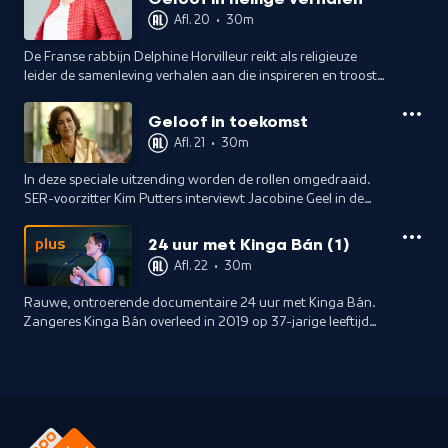
Afl. 20
•
30m
De Franse rabbijn Delphine Horvilleur reikt als religieuze
leider de samenleving verhalen aan die inspireren en troost
bieden. Waarom gelooft zij zo heilig in de kracht van
verhalen?
Geloof in toekomst
Afl. 21
•
30m
In deze speciale uitzending worden de rollen omgedraaid.
SER-voorzitter Kim Putters interviewt Jacobine Geel in de
allerlaatste uitzending van haar eigen tv-programma.
24 uur met Kinga Bán (1)
plus
Afl. 22
•
30m
Rauwe, ontroerende documentaire 24 uur met Kinga Bán.
Zangeres Kinga Bán overleed in 2019 op 37-jarige leeftijd
aan kanker. Ze was een van de grootste Nederlandse,
christelijke zangeressen.