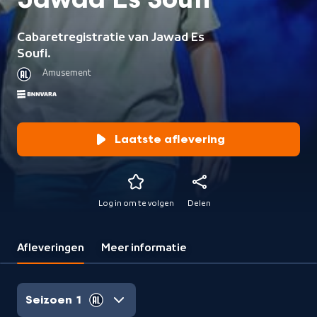
Jawad Es Soufi
Cabaretregistratie van Jawad Es
Soufi.
Amusement
Laatste aflevering
Log in om te volgen
Delen
Afleveringen
Meer informatie
Seizoen 1