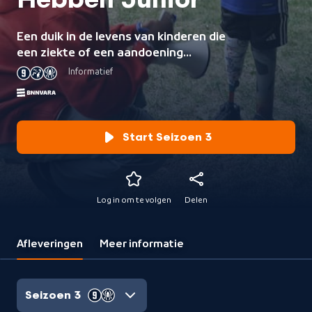
Hebben Junior
Een duik in de levens van kinderen die
een ziekte of een aandoening
hebben maar zich door niets laten
Informatief
weerhouden om alles uit het leven
te halen.
Start Seizoen 3
Log in om te volgen
Delen
Afleveringen
Meer informatie
Seizoen 3