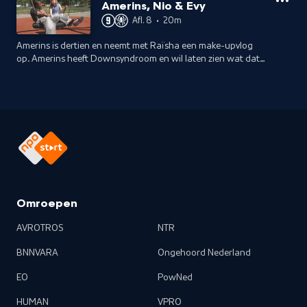
eigen manier heeft gevonden.
Amerins, Nio & Evy
Afl. 8
•
20m
Amerins is dertien en neemt met Raïsha een make-upvlog
op. Amerins heeft Downsyndroom en wil laten zien wat dat
betekent. Ze hoopt dat andere kinderen haar niet alleen op
haar uiterlijk beoordelen.
Omroepen
AVROTROS
NTR
BNNVARA
Ongehoord Nederland
EO
PowNed
HUMAN
VPRO