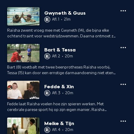
Gwyneth & Guus
Afl. 1
•
21m
Raïsha zwemt vroeg mee met Gwyneth (14), die bijna elke
ochtend traint voor wedstrijdzwemmen. Daarna ontmoet ze
Guus (9), die door zijn autisme thuis een vast ritme heeft.
Bart & Tessa
Afl. 2
•
20m
Bart (8) voetbalt met twee beenprotheses Raïsha voorbij.
Tessa (15) kan door een ernstige darmaandoening niet eten,
heeft broze botten maar gaat toch vol enthousiasme met
haar vrienden naar de kermis.
Fedde & Xin
Afl. 3
•
20m
Fedde laat Raïsha voelen hoe zijn spieren werken. Met
cerebrale parese sport hij op zijn eigen manier. Raïsha
bezoekt het piano-optreden van Xin, bij wie aan een kant
het gehoor anders werkt.
Meike & Tijn
Afl. 4
•
20m