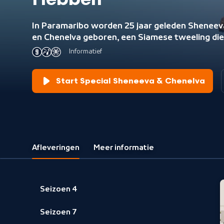
Hebben
In Paramaribo worden 25 jaar geleden Sheneev
en Chenelva geboren, een Siamese tweeling die
met het achterhoofd is vergroeid en een bloed
Informatief
delen. Scheiding is onmogelijk, maar ze leven
voluit en werken aan hun droom: zo zelfstandi
Start Special Sheneeva & Chenelva
mogelijk op eigen benen staan.
Afleveringen
Meer informatie
Seizoen 4
Seizoen 7