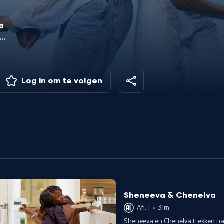
a
vat
g
Log in om te volgen
Sheneeva & Chenelva
Afl. 1
•
31m
Sheneeva en Chenelva trekken na 