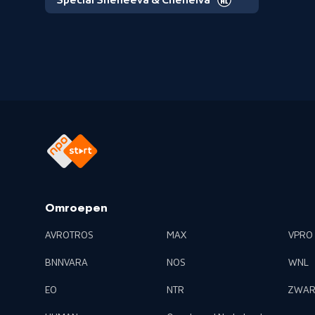
Special Sheneeva & Chenelva
Omroepen
AVROTROS
MAX
VPRO
BNNVARA
NOS
WNL
EO
NTR
ZWAR