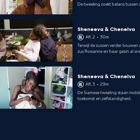
De tweeling zoekt balans tussen 
verschillende karakters.
Sheneeva & Chenelva
Afl. 2
•
30m
Terwijl de zussen verder bouwen a
zus Rosianne en haar gezin al sne
tuin.
Sheneeva & Chenelva
Afl. 3
•
29m
De Siamese tweeling staan midden
toekomst en zelfstandigheid.