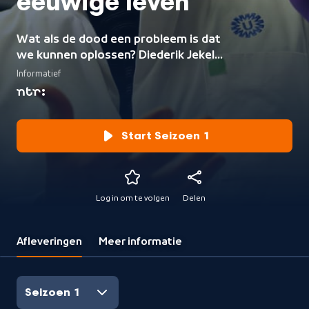
eeuwige leven
Wat als de dood een probleem is dat
we kunnen oplossen? Diederik Jekel
en Catalina Mosquera Rosas gaan op
Informatief
jacht naar eeuwig leven, gewapend
met de beste wetenschappers en
een AI-model dat hun sterfleeftijd
moet oprekken.
Start Seizoen 1
Log in om te volgen
Delen
Afleveringen
Meer informatie
Seizoen 1