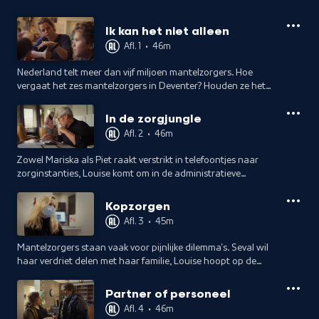
Ik kan het niet alleen
Afl. 1
•
46m
Nederland telt meer dan vijf miljoen mantelzorgers. Hoe
vergaat het zes mantelzorgers in Deventer? Houden ze het
vol? Het is 'standje overleven', volgens Louise die voor haar
zoon Mees zorgt.
In de zorgjungle
Afl. 2
•
46m
Zowel Mariska als Piet raakt verstrikt in telefoontjes naar
zorginstanties, Louise komt om in de administratieve
rompslomp. Bij welk loket vind je hulp? Milja probeert
mantelzorgers wegwijs te maken.
Kopzorgen
Afl. 3
•
45m
Mantelzorgers staan vaak voor pijnlijke dilemma's. Seval wil
haar verdriet delen met haar familie, Louise hoopt op de
allerbeste zorg voor haar zoon, Elly wil niet gescheiden leven
van haar man René.
Partner of personeel
Afl. 4
•
46m