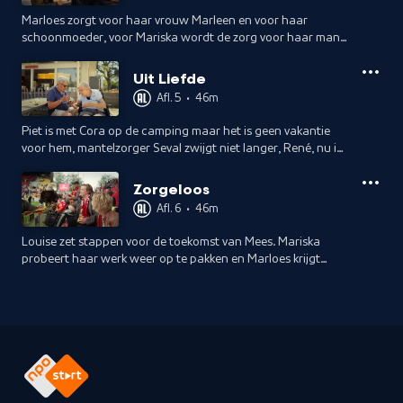
Marloes zorgt voor haar vrouw Marleen en voor haar
schoonmoeder, voor Mariska wordt de zorg voor haar man
en haar kinderen nu echt te veel, en Melinda (18) draagt al
jaren zorg voor haar moeder.
Uit Liefde
Afl. 5
•
46m
Piet is met Cora op de camping maar het is geen vakantie
voor hem, mantelzorger Seval zwijgt niet langer, René, nu in
het verpleeghuis, maakt zich zorgen over Elly. Wie zorgt er
voor de mantelzorger?
Zorgeloos
Afl. 6
•
46m
Louise zet stappen voor de toekomst van Mees. Mariska
probeert haar werk weer op te pakken en Marloes krijgt
hoop wanneer haar schoonmoeder een positieve uitslag
van het ziekenhuis krijgt.