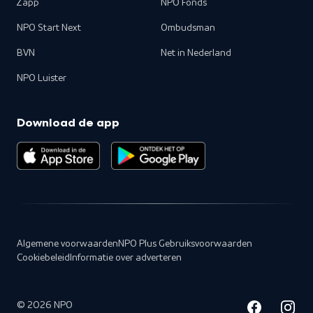
Zapp
NPO Fonds
NPO Start Next
Ombudsman
BVN
Net in Nederland
NPO Luister
Download de app
Algemene voorwaarden
NPO Plus Gebruiksvoorwaarden
Cookiebeleid
Informatie over adverteren
©
2026
NPO