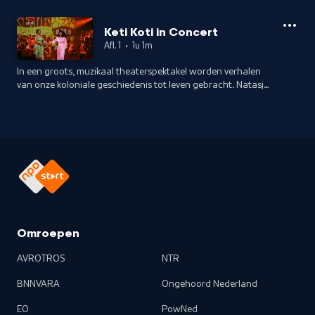
Keti Koti in Concert
Afl. 1
•
1u 1m
In een groots, muzikaal theaterspektakel worden verhalen
van onze koloniale geschiedenis tot leven gebracht. Natasja
Gibbs en Edsilia Rombley nemen de kijker mee in het verhaal
van Keti Koti.
Omroepen
AVROTROS
NTR
BNNVARA
Ongehoord Nederland
EO
PowNed