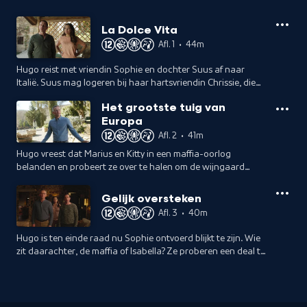
La Dolce Vita
Afl. 1
•
44m
Hugo reist met vriendin Sophie en dochter Suus af naar
Italië. Suus mag logeren bij haar hartsvriendin Chrissie, die
daar met haar ouders Marius en Kitty op een wijngaard
Het grootste tuig van
woont.
Europa
Afl. 2
•
41m
Hugo vreest dat Marius en Kitty in een maffia-oorlog
belanden en probeert ze over te halen om de wijngaard
terug te verkopen aan de dochter van de vorige eigenaar.
Gelijk oversteken
Afl. 3
•
40m
Hugo is ten einde raad nu Sophie ontvoerd blijkt te zijn. Wie
zit daarachter, de maffia of Isabella? Ze proberen een deal te
maken met de kidnappers.