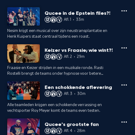
Qucee in de Epstein files?!
Afl. 1
•
33m
Nesim krijgt een musical over zijn neustransplantatie en
Henk Kuipers staat centraal tijdens een roast.
Keizer vs Fraasie; wie wint?!
Afl. 2
•
29m
Fraasie en Keizer strijden in een muzikale ronde. Rasti
Rostelli brengt de teams onder hypnose voor betere
prestaties.
Een schokkende aflevering
Afl. 3
•
30m
Alle teamleden krijgen een schokkende verrassing en
vechtsporter Roy Meyer komt de teams even testen.
Qucee's grootste fan
Afl. 4
•
28m