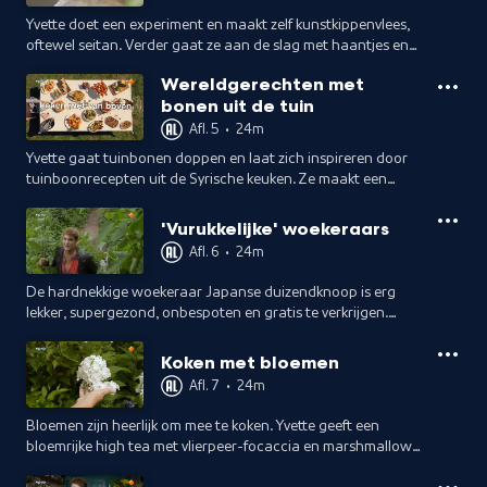
Yvette doet een experiment en maakt zelf kunstkippenvlees,
oftewel seitan. Verder gaat ze aan de slag met haantjes en
maakt een ouderwetse, niet te versmaden coq au vin.
Wereldgerechten met
bonen uit de tuin
Afl. 5
•
24m
Yvette gaat tuinbonen doppen en laat zich inspireren door
tuinboonrecepten uit de Syrische keuken. Ze maakt een
kleurrijke maaltijdsalade met deze historische bonen uit haar
eigen moestuin.
'Vurukkelijke' woekeraars
Afl. 6
•
24m
De hardnekkige woekeraar Japanse duizendknoop is erg
lekker, supergezond, onbespoten en gratis te verkrijgen.
Yvette maakt er ijs van en gaat aan de slag met rabarber,
ook een duizendknoopfamilielid.
Koken met bloemen
Afl. 7
•
24m
Bloemen zijn heerlijk om mee te koken. Yvette geeft een
bloemrijke high tea met vlierpeer-focaccia en marshmallows
met verveine-smaak uit eigen tuin.