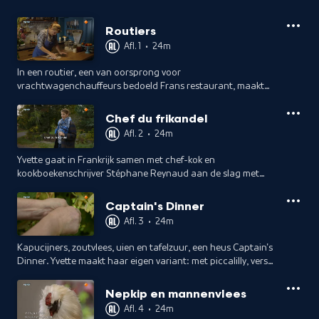
groenten van het seizoen en laat
zien hoe eenvoudig het is om de
Routiers
overschotten van het seizoen in te
Afl. 1
•
24m
maken. Koken met Van Boven is
In een routier, een van oorsprong voor
duurzaam, eenvoudig, betaalbaar en
vrachtwagenchauffeurs bedoeld Frans restaurant, maakt
met een beetje lef!
Yvette de favoriete chauffeurslunch klaar en ze achterhaalt
het geheim van een frietje stoofvlees.
Chef du frikandel
Afl. 2
•
24m
Yvette gaat in Frankrijk samen met chef-kok en
kookboekenschrijver Stéphane Reynaud aan de slag met
restvlees. Stéphane maakt een 'terrine de campagne' of
boerenpaté en Yvette een frikandel speciaal.
Captain's Dinner
Afl. 3
•
24m
Kapucijners, zoutvlees, uien en tafelzuur, een heus Captain's
Dinner. Yvette maakt haar eigen variant: met piccalilly, verse
kapucijners uit eigen tuin en een zelfgemaakte gin-tonic.
Nepkip en mannenvlees
Afl. 4
•
24m