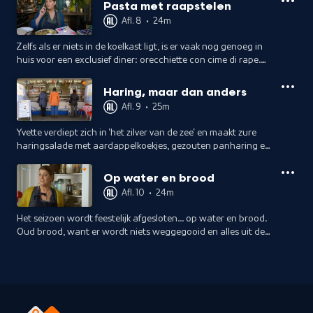
Pasta met raapstelen
Afl. 8
•
24m
Zelfs als er niets in de koelkast ligt, is er vaak nog genoeg in
huis voor een exclusief diner: orecchiette con cime di rape.
Hollandse en Italiaanse eenvoud met aardappelen, pasta en
raapstelen.
Haring, maar dan anders
Afl. 9
•
25m
Yvette verdiept zich in 'het zilver van de zee' en maakt zure
haringsalade met aardappelkoekjes, gezouten panharing en
ze serveert pekelharing. Rauw, zout en zuur: allemaal
haring, maar dan anders.
Op water en brood
Afl. 10
•
24m
Het seizoen wordt feestelijk afgesloten... op water en brood.
Oud brood, want er wordt niets weggegooid en alles uit de
kast gehaald. Yvette maakt een bread and butter-
puddingtaart XL.