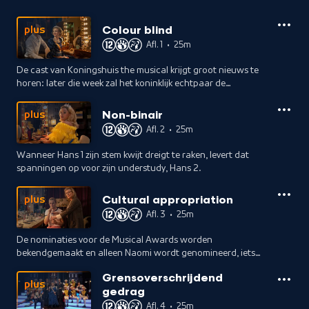
Colour blind
plus
Afl. 1
•
25m
De cast van Koningshuis the musical krijgt groot nieuws te
horen: later die week zal het koninklijk echtpaar de
honderdste voorstelling bijwonen.
Non-binair
plus
Afl. 2
•
25m
Wanneer Hans 1 zijn stem kwijt dreigt te raken, levert dat
spanningen op voor zijn understudy, Hans 2.
Cultural appropriation
plus
Afl. 3
•
25m
De nominaties voor de Musical Awards worden
bekendgemaakt en alleen Naomi wordt genomineerd, iets
waar niet elk castlid even blij mee is.
Grensoverschrijdend
plus
gedrag
Afl. 4
•
25m