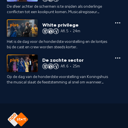
De sfeer achter de schermen is te snijden als onderlinge
conflicten tot een kookpunt komen. Musicalregisseur
Dominique is een week voor de première ontslagen wegens
grensoverschrijdend gedrag.
White privilege
plus
Afl. 5
•
24m
Het is de dag voor de honderdste voorstelling en de lontjes
bij de cast en crew worden steeds korter.
De zachte sector
plus
Afl. 6
•
25m
Op de dag van de honderdste voorstelling van Koningshuis
the musical slaat de feeststemming al snel om wanneer
Studio Avenue een geruchtmakende onthulling doet over
Debby en Cor.