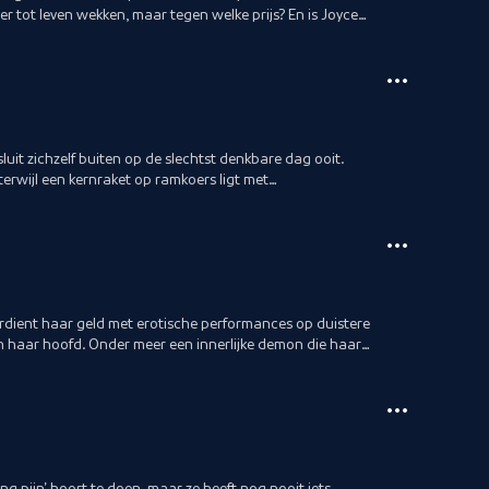
er tot leven wekken, maar tegen welke prijs? En is Joyce
it zichzelf buiten op de slechtst denkbare dag ooit.
erwijl een kernraket op ramkoers ligt met
rdient haar geld met erotische performances op duistere
an haar hoofd. Onder meer een innerlijke demon die haar
ing pijn' hoort te doen, maar ze heeft nog nooit iets