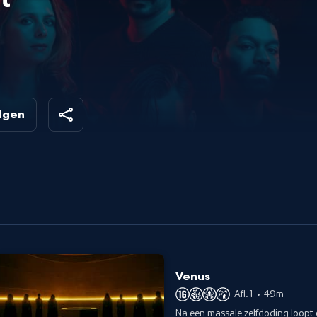
t
r
olgen
Venus
Afl. 1
•
49m
Na een massale zelfdoding loopt 