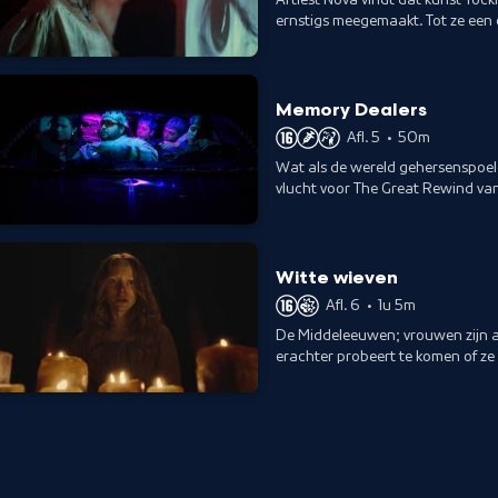
ernstigs meegemaakt. Tot ze een 
belooft.
Memory Dealers
Afl. 5
•
50m
Wat als de wereld gehersenspoeld
vlucht voor The Great Rewind van
implementeren.
Witte wieven
Afl. 6
•
1u 5m
De Middeleeuwen; vrouwen zijn a
erachter probeert te komen of ze
vrouw ooit uit is teruggekeerd.