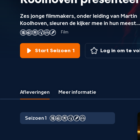
Koolhoven presenteer
Zes jonge filmmakers, onder leiding van Martin
Koolhoven, sleuren de kijker mee in hun meest
angstaanjagende fantasieën. Ieder van hen
Film
maakte een genrefilm, van gewelddadige thrille
tot dystopische fantasy, van rampenfilm tot
Start Seizoen 1
Log in om te v
folkloristische horror.
Afleveringen
Meer informatie
Seizoen 1