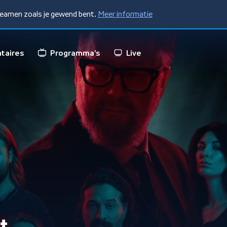
treamen zoals je gewend bent.
Meer informatie
taires
Programma's
Live