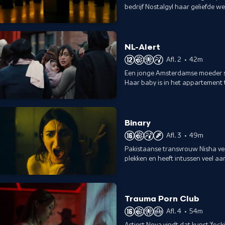
bedrijf Nostalgyl haar geliefde we
bereid die te betalen?
NL-Alert
Afl. 2
•
42m
Een jonge Amsterdamse moeder slu
Haar baby is in het appartement t
eindbestemming Amsterdam.
Binary
Afl. 3
•
49m
Pakistaanse transvrouw Nisha ve
plekken en heeft intussen veel a
overal achtervolgt.
Trauma Porn Club
Afl. 4
•
54m
Artiest Nova vindt dat kunst 'fock