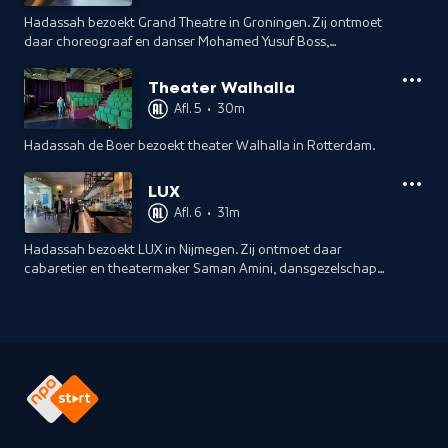
Hadassah bezoekt Grand Theatre in Groningen. Zij ontmoet
daar choreograaf en danser Mohamed Yusuf Boss,
theatermaker en performer Courtney May Robertson en
zanger en performer Rikkert van Huisstede.
Theater Walhalla
Afl. 5
•
30m
Hadassah de Boer bezoekt theater Walhalla in Rotterdam.
LUX
Afl. 6
•
31m
Hadassah bezoekt LUX in Nijmegen. Zij ontmoet daar
cabaretier en theatermaker Saman Amini, dansgezelschap
De Dansers en ze bezoekt de repetitie van de
theatervoorstelling 'De dood van Benny Simons'.