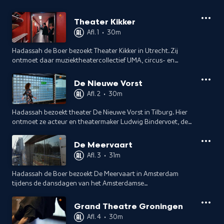
Theater Kikker
Afl. 1
•
30m
Hadassah de Boer bezoekt Theater Kikker in Utrecht. Zij
ontmoet daar muziektheatercollectief UMA, circus- en
danscollectief Marta & Kim, en het jonge Utrechtse
theatercollectief.
De Nieuwe Vorst
Afl. 2
•
30m
Hadassah bezoekt theater De Nieuwe Vorst in Tilburg. Hier
ontmoet ze acteur en theatermaker Ludwig Bindervoet, de
Vlaamse dansmaker Charles Pas en de makers van de
absurdistische voorstelling Transit.
De Meervaart
Afl. 3
•
31m
Hadassah de Boer bezoekt De Meervaart in Amsterdam
tijdens de dansdagen van het Amsterdamse
dansgezelschap ICK. Ook woont ze de repetitie bij van Oum.
Grand Theatre Groningen
Afl. 4
•
30m