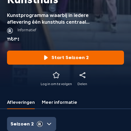
Kunsthuis
Kunstprogramma waarbij in iedere
aflevering één kunsthuis centraal
staat.
Informatief
Start Seizoen 2
Log in om te volgen
Delen
Afleveringen
Meer informatie
Seizoen 2