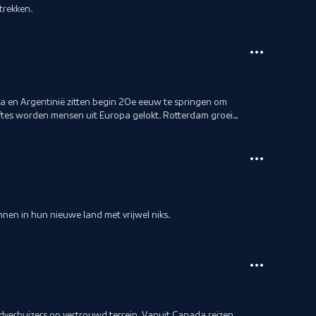
trekken.
a en Argentinië zitten begin 20e eeuw te springen om
ftes worden mensen uit Europa gelokt. Rotterdam groeit
nen in hun nieuwe land met vrijwel niks.
dverhuizers op vertrouwd terrein. Vanuit Canada reizen