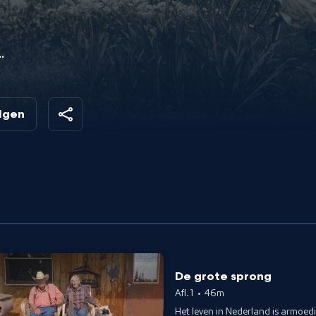
.
oe
un
olgen
De grote sprong
Afl. 1
•
46m
Het leven in Nederland is armoedi