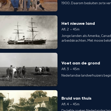
1900. Daarom besluiten ze te ver
Het nieuwe land
Afl. 2
•
45m
Jonge landen als Amerika, Canad
arbeidskrachten. Met mooie belo
uit tot een emigrantenstad.
Voet aan de grond
Afl. 3
•
45m
Nederlandse landverhuizers begin
Bruid van thuis
Afl. 4
•
45m
De liefde zoeken Nederlandse lan