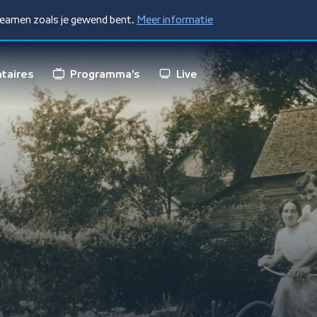
treamen zoals je gewend bent.
Meer informatie
taires
Programma's
Live