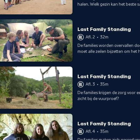
halen. Welk gezin kan het beste
opdrachten?
Last Family Standing
Afl. 2
•
32m
De families worden overvallen d
moet alle zeilen bijzetten om het
Last Family Standing
Afl. 3
•
35m
De families krijgen de zorg voor ee
zicht bij de vuurproef?
Last Family Standing
Afl. 4
•
35m
De families maken zich gereed v