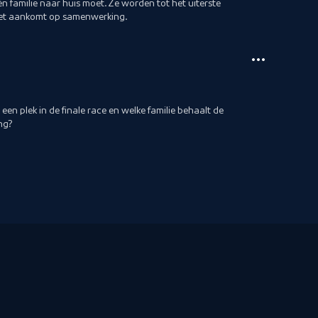
én familie naar huis moet. Ze worden tot het uiterste
het aankomt op samenwerking.
en plek in de finale race en welke familie behaalt de
ng?