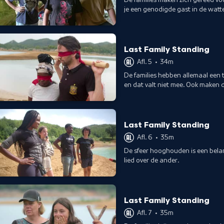
je een genodigde gast in de watte
midden in de wildernis zit?
Last Family Standing
Afl. 5
•
34m
De families hebben allemaal een 
en dat valt niet mee. Ook maken 
Last Family Standing
Afl. 6
•
35m
De sfeer hooghouden is een belang
lied over de ander.
Last Family Standing
Afl. 7
•
35m