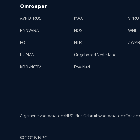
Omroepen
AVROTROS
MAX
VPRO
BNNVARA
NOS
WNL
EO
NTR
ZWAR
HUMAN
Ongehoord Nederland
KRO-NCRV
PowNed
Algemene voorwaarden
NPO Plus Gebruiksvoorwaarden
Cookieb
©
2026
NPO