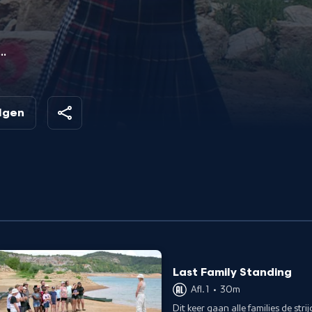
et
de
olgen
t
Last Family Standing
Afl. 1
•
30m
Dit keer gaan alle families de stri