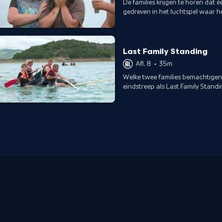
De families krijgen te horen dat é
gedreven in het luchtspel waar 
Last Family Standing
Afl. 8
•
35m
Welke twee families bemachtigen e
eindstreep als Last Family Standi