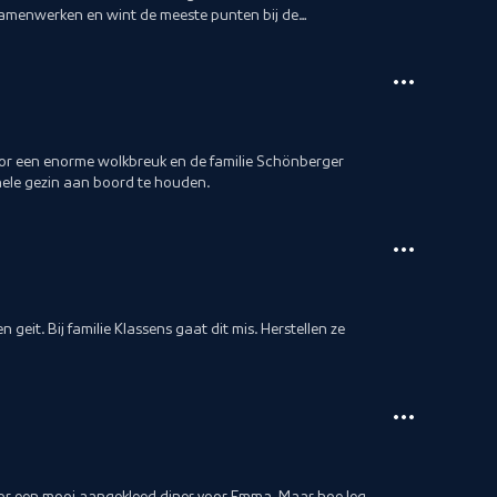
 samenwerken en wint de meeste punten bij de
oor een enorme wolkbreuk en de familie Schönberger
 hele gezin aan boord te houden.
n geit. Bij familie Klassens gaat dit mis. Herstellen ze
oor een mooi aangekleed diner voor Emma. Maar hoe leg