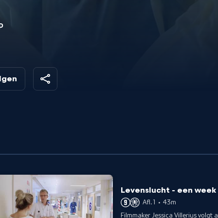
p
en
n?
olgen
t
tie
Levenslucht - een week 
Afl. 1
•
43m
Filmmaker Jessica Villerius volgt 