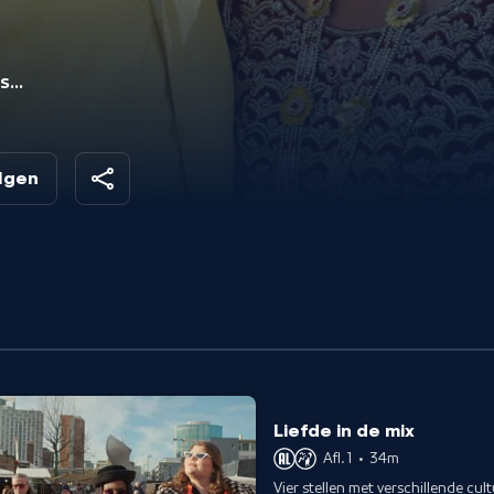
kse
uo
olgen
Liefde in de mix
Afl. 1
•
34m
Vier stellen met verschillende cu