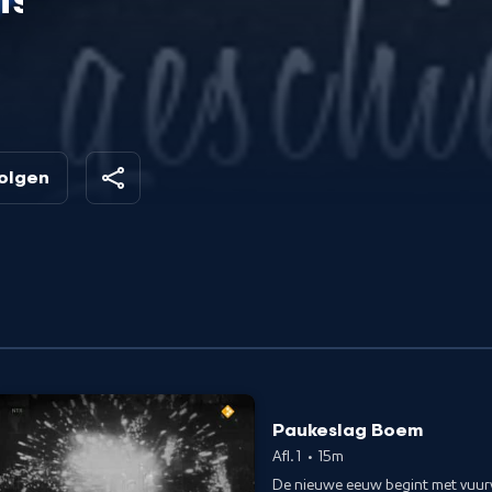
is
volgen
Paukeslag Boem
Afl. 1
•
15m
De nieuwe eeuw begint met vuurw