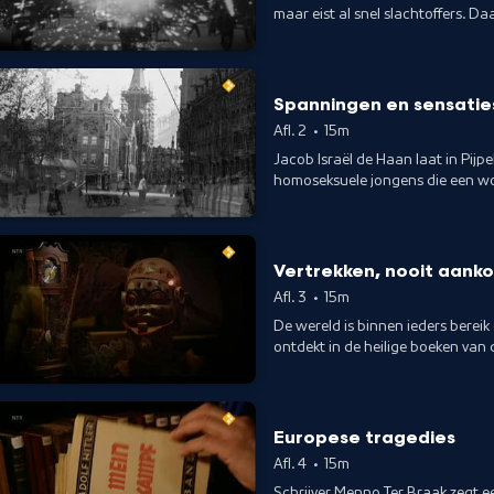
maar eist al snel slachtoffers. D
"Op Hoop van Zegen”, daar zijn d
gaan om te vechten. Ze komen niet
Spanningen en sensatie
Afl. 2
•
15m
Jacob Israël de Haan laat in Pijpe
homoseksuele jongens die een wo
beschrijft de gedachten van een 
haar kind. Theo Thijssen toont o
kind. De Titaantjes van Nescio te
leven in de moderne stad.
Vertrekken, nooit aank
Afl. 3
•
15m
De wereld is binnen ieders berei
ontdekt in de heilige boeken van 
naar Indië om te werken en geld te
Rubber. De romanticus Slauerhoff
A. den Doolaard zwerft over de B
gevaar.
Europese tragedies
Afl. 4
•
15m
Schrijver Menno Ter Braak zegt ee