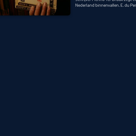
Nederland binnenvallen. E. du Pe
nadenken over een terugkeer naar 
en Ter Braak dood. Schrijvers mo
Nederlandse Joden wordt de situat
beschreven door Anne Frank en Et