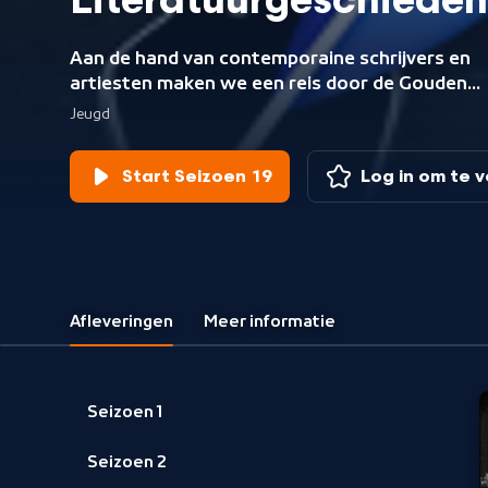
Literatuurgeschieden
Aan de hand van contemporaine schrijvers en
artiesten maken we een reis door de Gouden
Eeuw, de Middeleeuwen en de 18e, 19e en 20e
Jeugd
eeuw.
Start Seizoen 19
Log in om te 
Afleveringen
Meer informatie
Seizoen 1
Seizoen 2