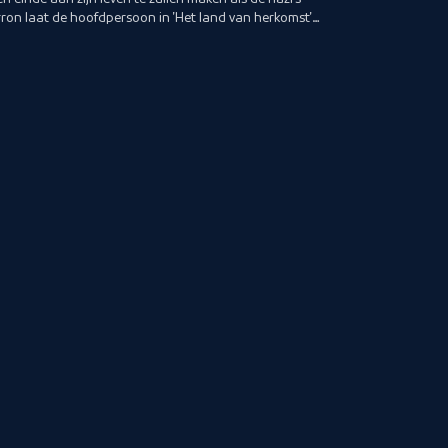
rron laat de hoofdpersoon in 'Het land van herkomst'
Indië. Als de Duitsers echt binnenvallen zijn Du Perron
eten zich aanmelden bij de Kultuurkamer, en voor de
ie steeds moeilijker, wat op onvergetelijke wijze wordt
ty Hillesum.