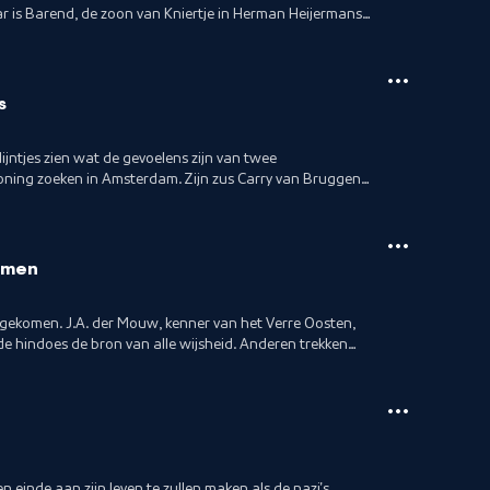
aar is Barend, de zoon van Kniertje in Herman Heijermans’
e jongens die in 1914 lachend en wuivend naar het front
 meer terug, behalve in de literatuur of in de kunst.
s
lijntjes zien wat de gevoelens zijn van twee
ning zoeken in Amsterdam. Zijn zus Carry van Bruggen
zelfbewuste vrouw op het moment dat zij bevalt van
ns in Kees de Jongen van binnenuit het leven van een
nslotte zijn dromers die worden verzwolgen door het
omen
k gekomen. J.A. der Mouw, kenner van het Verre Oosten,
de hindoes de bron van alle wijsheid. Anderen trekken
 verdienen. Over hen schrijft M. Szekely-Lulofs in
 monstert aan als scheepsarts en vaart door tot China.
alkan. Hij waarschuwt al vroeg voor het fascistische
n einde aan zijn leven te zullen maken als de nazi's