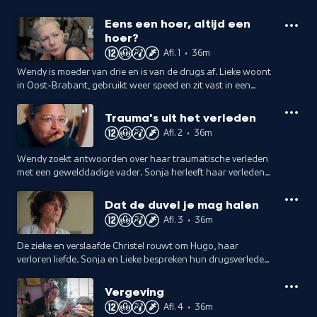
Eens een hoer, altijd een
hoer?
Afl. 1
•
36m
Wendy is moeder van drie en is van de drugs af. Lieke woont
in Oost-Brabant, gebruikt weer speed en zit vast in een
giftige relatie. Sonja liet de prostitutie achter zich en is nu
bdsm-meesteres.
Trauma's uit het verleden
Afl. 2
•
36m
Wendy zoekt antwoorden over haar traumatische verleden
met een gewelddadige vader. Sonja herleeft haar verleden
met drugs en prostitutie. Lieke valt voor Henk, maar Mike
weigert haar los te laten.
Dat de duvel je mag halen
Afl. 3
•
36m
De zieke en verslaafde Christel rouwt om Hugo, haar
verloren liefde. Sonja en Lieke bespreken hun drugsverleden.
Lieke's conflict met Mike escaleert, dreigt haar huis te
verliezen; ze doet aangifte.
Vergeving
Afl. 4
•
36m