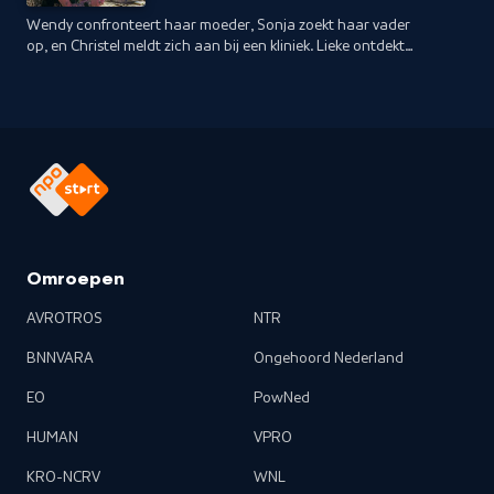
Wendy confronteert haar moeder, Sonja zoekt haar vader
op, en Christel meldt zich aan bij een kliniek. Lieke ontdekt
Henk's dubbelleven en wil weg uit Brabant, maar Mike
belooft haar altijd te vinden.
Omroepen
AVROTROS
NTR
BNNVARA
Ongehoord Nederland
EO
PowNed
HUMAN
VPRO
KRO-NCRV
WNL