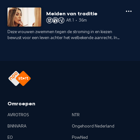
Meiden van traditie
Afl. 1
•
36m
Deze vrouwen zwemmen tegen de stroming in en kiezen
bewust voor een leven achter het welbekende aanrecht. In
Meiden van traditie ontdek je het leven van drie jonge
conservatieve vrouwen.
Omroepen
AVROTROS
NTR
BNNVARA
Ongehoord Nederland
EO
PowNed