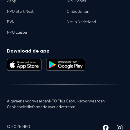
Zapp
NPO Fonds
NPO Start Next
Ombudsman
BVN
Net in Nederland
NPO Luister
Download de app
Algemene voorwaarden
NPO Plus Gebruiksvoorwaarden
Cookiebeleid
Informatie over adverteren
©
2026
NPO