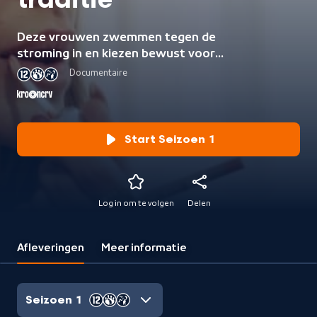
traditie
Deze vrouwen zwemmen tegen de
stroming in en kiezen bewust voor
een leven achter het welbekende
Documentaire
aanrecht. In Meiden van traditie
ontdek je het leven van drie jonge
conservatieve vrouwen.
Start Seizoen 1
Log in om te volgen
Delen
Afleveringen
Meer informatie
Seizoen 1