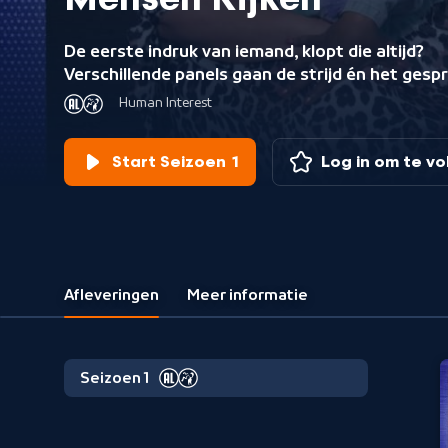
Mensen Kijken
De eerste indruk van iemand, klopt die altijd?
Verschillende panels gaan de strijd én het gesp
met elkaar aan. Wie heeft de beste mensenken
Human Interest
en beschikt over een sterk
inschattingsvermogen?
Start Seizoen 1
Log in om te v
Afleveringen
Meer informatie
Seizoen 1