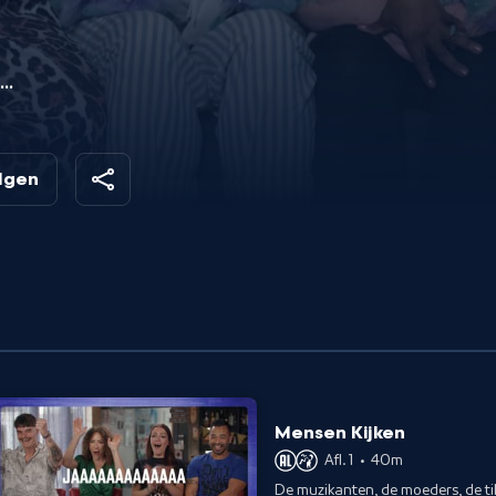
rek
nis
olgen
Mensen Kijken
Afl. 1
•
40m
De muzikanten, de moeders, de ti