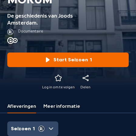
MOKUM
De geschiedenis van Joods
Amsterdam.
Documentaire
Start Seizoen 1
Log in om te volgen
Delen
Afleveringen
Meer informatie
Seizoen 1